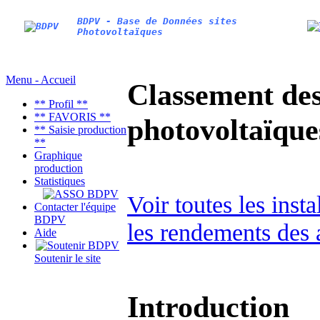
BDPV - Base de Données sites
Photovoltaïques
Menu - Accueil
Classement des 
** Profil **
** FAVORIS **
photovoltaïqu
** Saisie production
**
Graphique
production
Statistiques
Voir toutes les inst
Contacter l'équipe
BDPV
les rendements des 
Aide
Soutenir le site
Introduction