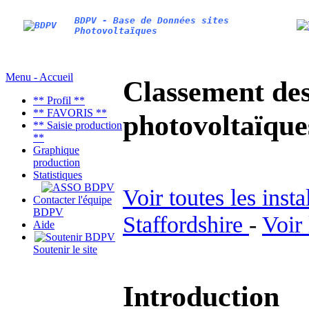
BDPV - Base de Données sites
Photovoltaïques
Menu - Accueil
Classement des 
** Profil **
** FAVORIS **
photovoltaïqu
** Saisie production
**
Graphique
production
Statistiques
Voir toutes les inst
Contacter l'équipe
BDPV
Staffordshire
-
Voir
Aide
Soutenir le site
Introduction