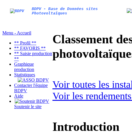
BDPV - Base de Données sites
Photovoltaïques
Menu - Accueil
Classement des 
** Profil **
** FAVORIS **
photovoltaïqu
** Saisie production
**
Graphique
production
Statistiques
Voir toutes les ins
Contacter l'équipe
BDPV
Voir les rendements
Aide
Soutenir le site
Introduction