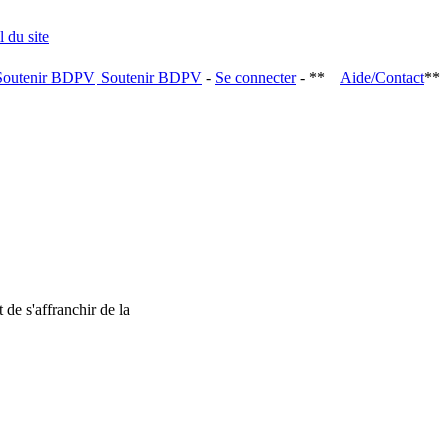
Soutenir BDPV
-
Se connecter
- **
Aide/Contact
**
 de s'affranchir de la