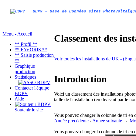
BDPV - Base de Données sites Photovoltaïqu
Menu - Accueil
Classement des inst
** Profil **
** FAVORIS **
** Saisie production
Voir toutes les installations de UK - (Eng
**
Graphique
production
Introduction
Statistiques
Contacter l'équipe
BDPV
Voici un classement des installations photo
Aide
taille de l'installation (en divisant par le 
Soutenir le site
Vous pouvez changer la colonne de tri en cliq
Année précédente
-
Année suivante
-
Moi
Vous pouvez changer la colonne de tri en cliq