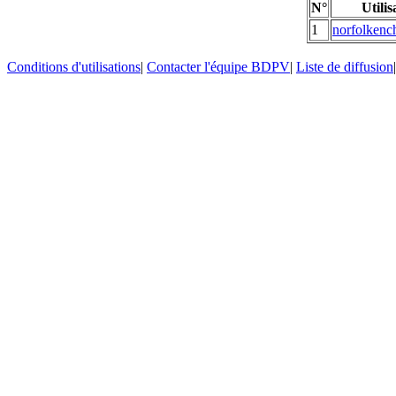
N°
Utilis
1
norfolken
Conditions d'utilisations
|
Contacter l'équipe BDPV
|
Liste de diffusion