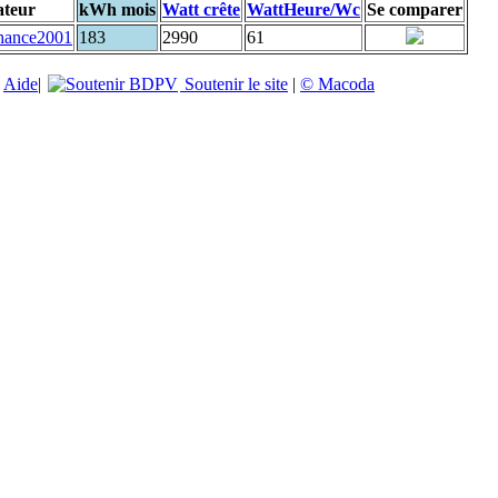
ateur
kWh mois
Watt crête
WattHeure/Wc
Se comparer
chance2001
183
2990
61
|
Aide
|
Soutenir le site
|
© Macoda