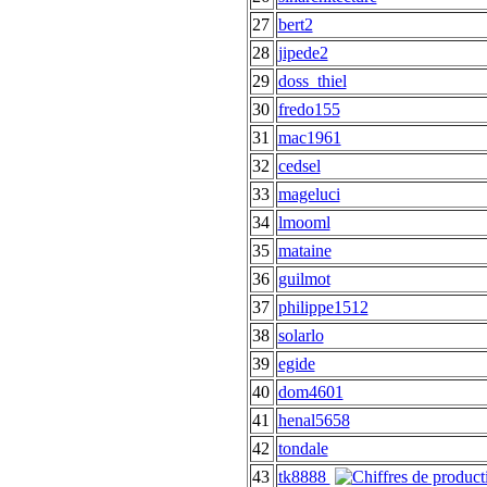
27
bert2
28
jipede2
29
doss_thiel
30
fredo155
31
mac1961
32
cedsel
33
mageluci
34
lmooml
35
mataine
36
guilmot
37
philippe1512
38
solarlo
39
egide
40
dom4601
41
henal5658
42
tondale
43
tk8888