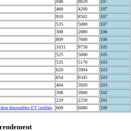
948
8829
107
460
4290
107
910
8502
107
535
5000
107
308
2880
106
809
7600
106
1031
9758
105
525
5000
105
535
5170
103
620
5994
103
654
6345
103
404
3920
103
398
3900
102
229
2250
101
609
6080
100
t rendement