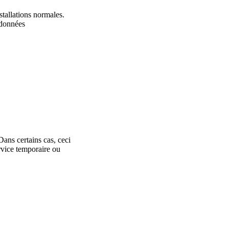
stallations normales.
 données
Dans certains cas, ceci
rvice temporaire ou