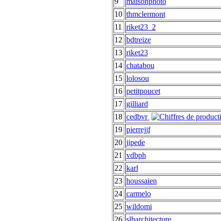
9
maisonphoto
10
thmclermont
11
riket23_2
12
bdtreize
13
riket23
14
chatabou
15
lolosou
16
petitpoucet
17
gilliard
18
cedbvr
19
pierrejjf
20
jipede
21
vdbph
22
karl
23
houssaien
24
carmelo
25
wildomi
26
slharchitecture