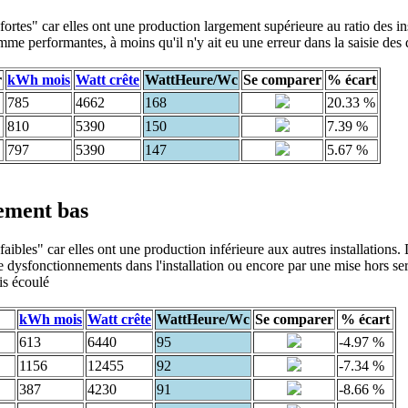
ortes" car elles ont une production largement supérieure au ratio des in
mme performantes, à moins qu'il n'y ait eu une erreur dans la saisie des
r
kWh mois
Watt crête
WattHeure/Wc
Se comparer
% écart
785
4662
168
20.33 %
810
5390
150
7.39 %
797
5390
147
5.67 %
dement bas
ibles" car elles ont une production inférieure aux autres installations. 
 dysfonctionnements dans l'installation ou encore par une mise hors se
is écoulé
kWh mois
Watt crête
WattHeure/Wc
Se comparer
% écart
613
6440
95
-4.97 %
1156
12455
92
-7.34 %
387
4230
91
-8.66 %