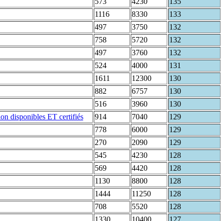
573
4230
135
1116
8330
133
497
3750
132
758
5720
132
497
3760
132
524
4000
131
1611
12300
130
882
6757
130
516
3960
130
914
7040
129
778
6000
129
270
2090
129
545
4230
128
569
4420
128
1130
8800
128
1444
11250
128
708
5520
128
1330
10400
127