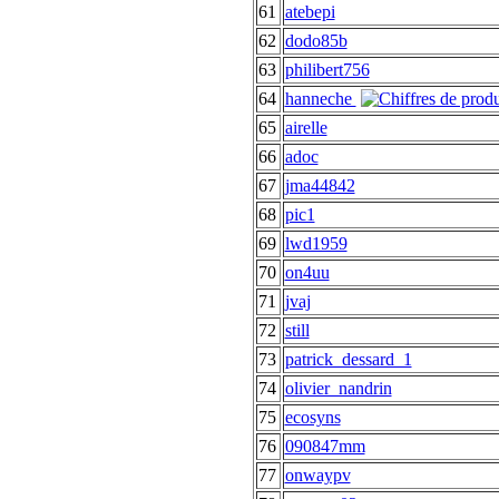
61
atebepi
62
dodo85b
63
philibert756
64
hanneche
65
airelle
66
adoc
67
jma44842
68
pic1
69
lwd1959
70
on4uu
71
jvaj
72
still
73
patrick_dessard_1
74
olivier_nandrin
75
ecosyns
76
090847mm
77
onwaypv