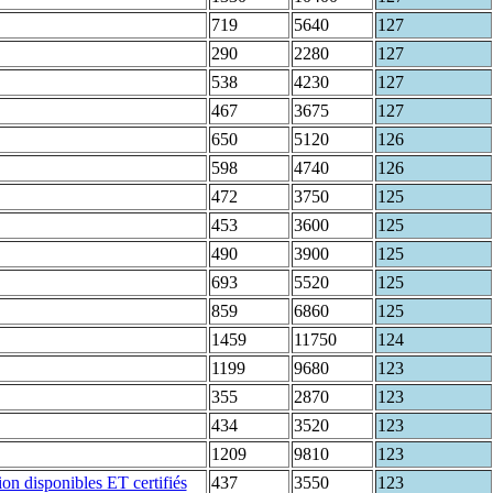
719
5640
127
290
2280
127
538
4230
127
467
3675
127
650
5120
126
598
4740
126
472
3750
125
453
3600
125
490
3900
125
693
5520
125
859
6860
125
1459
11750
124
1199
9680
123
355
2870
123
434
3520
123
1209
9810
123
437
3550
123