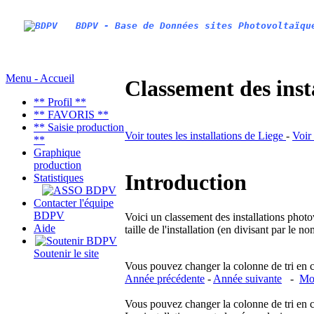
BDPV - Base de Données sites Photovoltaïqu
Menu - Accueil
Classement des inst
** Profil **
** FAVORIS **
** Saisie production
Voir toutes les installations de Liege
-
Voir
**
Graphique
production
Introduction
Statistiques
Contacter l'équipe
BDPV
Voici un classement des installations photo
Aide
taille de l'installation (en divisant par le 
Soutenir le site
Vous pouvez changer la colonne de tri en cliq
Année précédente
-
Année suivante
-
Moi
Vous pouvez changer la colonne de tri en cliq