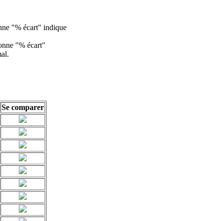
lonne "% écart" indique
olonne "% écart"
al.
Se comparer