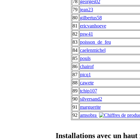
78
georges02
79
jean23
80
gilbertus58
81
ericvanhoeve
82
psw41
83
poisson_de_feu
84
caelenmichel
85
pouls
86
chairof
87
picq1
88
cawete
89
tchip107
90
silversand2
91
marguerite
92
amsobra
Installations avec un hau