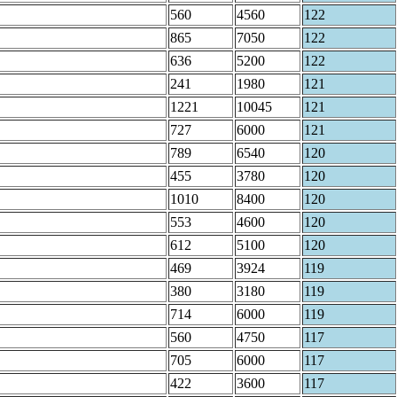
560
4560
122
865
7050
122
636
5200
122
241
1980
121
1221
10045
121
727
6000
121
789
6540
120
455
3780
120
1010
8400
120
553
4600
120
612
5100
120
469
3924
119
380
3180
119
714
6000
119
560
4750
117
705
6000
117
422
3600
117