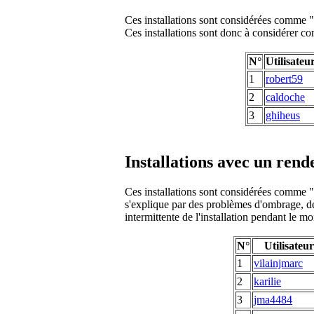
Ces installations sont considérées comme "f
Ces installations sont donc à considérer co
N°
Utilisateu
1
robert59
2
caldoche
3
ghiheus
Installations avec un ren
Ces installations sont considérées comme "fa
s'explique par des problèmes d'ombrage, de
intermittente de l'installation pendant le mo
N°
Utilisateur
1
vilainjmarc
2
karilie
3
jma4484