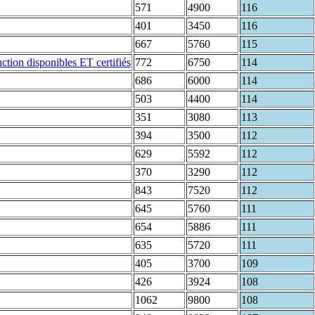
571
4900
116
401
3450
116
667
5760
115
772
6750
114
686
6000
114
503
4400
114
351
3080
113
394
3500
112
629
5592
112
370
3290
112
843
7520
112
645
5760
111
654
5886
111
635
5720
111
405
3700
109
426
3924
108
1062
9800
108