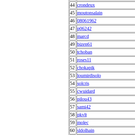
44
crondeux
45
moutonsalain
46
08061962
47
p06242
48
marcd
49
bizen61
50
tchoban
51
roses11
52
chokapik
53
loumirdisolo
54
solcris
55
cwuidard
56
pilou43
57
sami42
58
pkvlt
59
molec
60
sldolhain