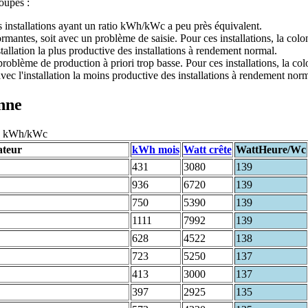
roupes :
s installations ayant un ratio kWh/kWc a peu près équivalent.
formantes, soit avec un problème de saisie. Pour ces installations, la co
stallation la plus productive des installations à rendement normal.
 problème de production à priori trop basse. Pour ces installations, la c
vec l'installation la moins productive des installations à rendement norm
enne
120 kWh/kWc
ateur
kWh mois
Watt crête
WattHeure/Wc
431
3080
139
936
6720
139
750
5390
139
1111
7992
139
628
4522
138
723
5250
137
413
3000
137
397
2925
135