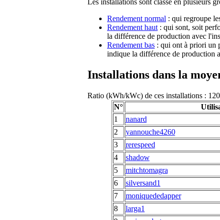
Les installations sont classé en plusieurs g
Rendement normal
: qui regroupe le
Rendement haut
: qui sont, soit per
la différence de production avec l'in
Rendement bas
: qui ont à priori un
indique la différence de production a
Installations dans la moy
Ratio (kWh/kWc) de ces installations : 
N°
Utilis
1
nanard
2
yannouche4260
3
rerespeed
4
shadow
5
mitchtomagra
6
silversand1
7
moniquededapper
8
larga1