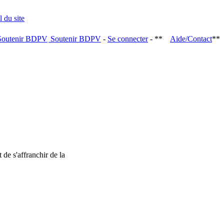
Soutenir BDPV
-
Se connecter
- **
Aide/Contact
**
 de s'affranchir de la