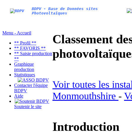
BDPV - Base de Données sites
Photovoltaïques
Menu - Accueil
Classement des 
** Profil **
** FAVORIS **
photovoltaïqu
** Saisie production
**
Graphique
production
Statistiques
Voir toutes les inst
Contacter l'équipe
BDPV
Monmouthshire
-
V
Aide
Soutenir le site
Introduction