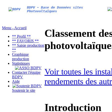
BDPV - Base de Données sites
Photovoltaïques
Menu - Accueil
Classement des 
** Profil **
** FAVORIS **
photovoltaïqu
** Saisie production
**
Graphique
production
Statistiques
Voir toutes les inst
Contacter l'équipe
BDPV
rendements des autr
Aide
Soutenir le site
Introduction