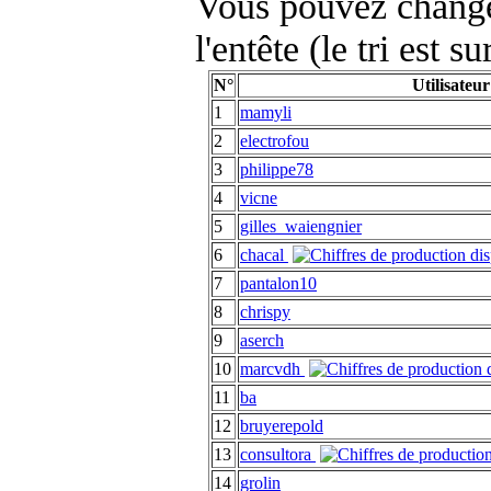
Vous pouvez changer
l'entête (le tri est s
N°
Utilisateur
1
mamyli
2
electrofou
3
philippe78
4
vicne
5
gilles_waiengnier
6
chacal
7
pantalon10
8
chrispy
9
aserch
10
marcvdh
11
ba
12
bruyerepold
13
consultora
14
grolin