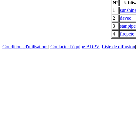
N°
Utilis
1
sunshine
2
davec
3
stanpipe
4
firepete
Conditions d'utilisations
|
Contacter l'équipe BDPV
|
Liste de diffusion