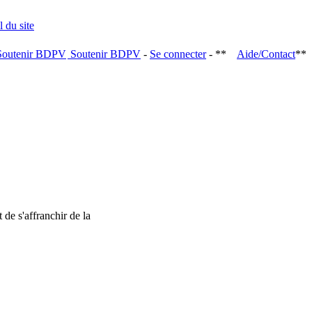
Soutenir BDPV
-
Se connecter
- **
Aide/Contact
**
 de s'affranchir de la