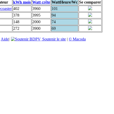
ateur
kWh mois
Watt crête
WattHeure/Wc
Se comparer
coaster
402
3960
101
378
3995
94
148
2000
74
272
3900
69
|
Aide
|
Soutenir le site
|
© Macoda