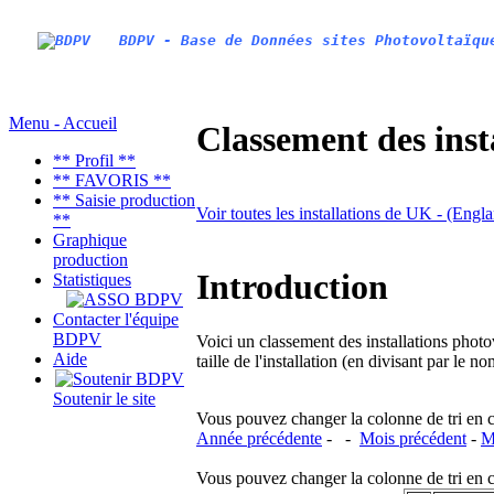
BDPV - Base de Données sites Photovoltaïqu
Menu - Accueil
Classement des inst
** Profil **
** FAVORIS **
** Saisie production
Voir toutes les installations de UK - (Engl
**
Graphique
production
Introduction
Statistiques
Contacter l'équipe
BDPV
Voici un classement des installations photo
Aide
taille de l'installation (en divisant par le 
Soutenir le site
Vous pouvez changer la colonne de tri en cliq
Année précédente
- -
Mois précédent
-
M
Vous pouvez changer la colonne de tri en cliq