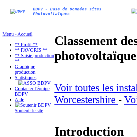
BDPV - Base de Données sites
Photovoltaïques
Menu - Accueil
Classement des 
** Profil **
** FAVORIS **
photovoltaïqu
** Saisie production
**
Graphique
production
Statistiques
Voir toutes les inst
Contacter l'équipe
BDPV
Worcestershire
-
Voi
Aide
Soutenir le site
Introduction