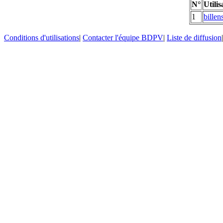
N°
Utilis
1
billen
Conditions d'utilisations
|
Contacter l'équipe BDPV
|
Liste de diffusion