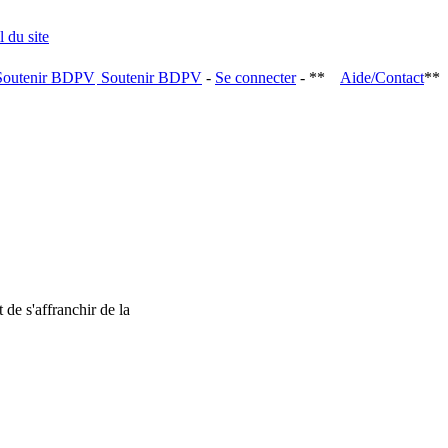
Soutenir BDPV
-
Se connecter
- **
Aide/Contact
**
 de s'affranchir de la