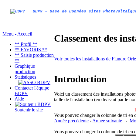
BDPV - Base de Données sites Photovoltaïqu
Menu - Accueil
Classement des inst
** Profil **
** FAVORIS **
** Saisie production
Voir toutes les installations de Flandre Ori
**
Graphique
production
Introduction
Statistiques
Contacter l'équipe
BDPV
Voici un classement des installations photo
Aide
taille de l'installation (en divisant par le 
Soutenir le site
Vous pouvez changer la colonne de tri en cliq
Année précédente
-
Année suivante
-
Moi
Vous pouvez changer la colonne de tri en cliq