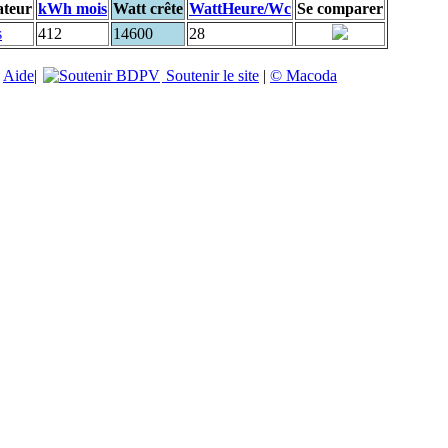
ateur
kWh mois
Watt crête
WattHeure/Wc
Se comparer
s
412
14600
28
|
Aide
|
Soutenir le site
|
© Macoda