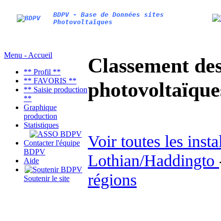
BDPV - Base de Données sites
Photovoltaïques
Menu - Accueil
Classement des 
** Profil **
** FAVORIS **
photovoltaïqu
** Saisie production
**
Graphique
production
Statistiques
Voir toutes les inst
Contacter l'équipe
BDPV
Lothian/Haddingto
Aide
régions
Soutenir le site