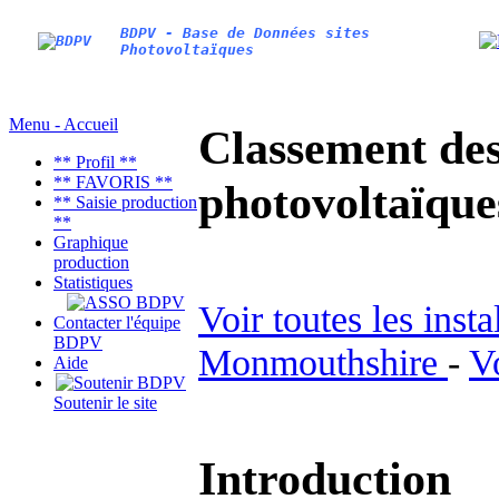
BDPV - Base de Données sites
Photovoltaïques
Menu - Accueil
Classement des 
** Profil **
** FAVORIS **
photovoltaïqu
** Saisie production
**
Graphique
production
Statistiques
Voir toutes les inst
Contacter l'équipe
BDPV
Monmouthshire
-
V
Aide
Soutenir le site
Introduction