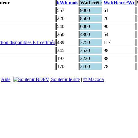
ateur
kWh mois
Watt crête
WattHeure/Wc
557
9000
61
226
8500
26
540
6000
90
260
4800
54
439
3750
117
345
3520
98
197
2220
88
170
2160
78
|
Aide
|
Soutenir le site
|
© Macoda