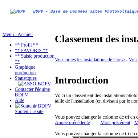
BDPV - Base de Données sites Photovoltaïqu
Menu - Accueil
Classement des inst
** Profil **
** FAVORIS **
** Saisie production
Voir toutes les installations de Corse
-
Voir
**
Graphique
production
Introduction
Statistiques
Contacter l'équipe
BDPV
Voici un classement des installations photo
Aide
taille de l'installation (en divisant par le 
Soutenir le site
Vous pouvez changer la colonne de tri en cliq
Année précédente
- -
Mois précédent
-
M
Vous pouvez changer la colonne de tri en cliq