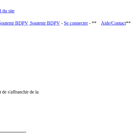
Soutenir BDPV
-
Se connecter
- **
Aide/Contact
**
 de s'affranchir de la