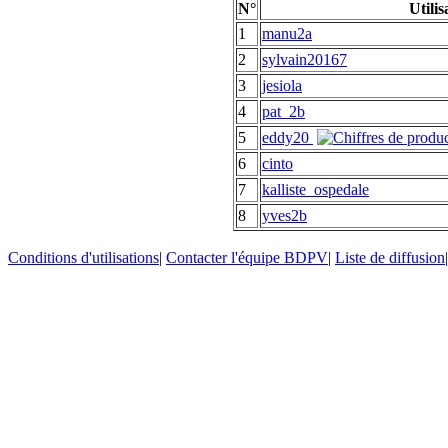
N°
Utilis
1
manu2a
2
sylvain20167
3
jesiola
4
pat_2b
5
eddy20
6
cinto
7
kalliste_ospedale
8
yves2b
Conditions d'utilisations
|
Contacter l'équipe BDPV
|
Liste de diffusion