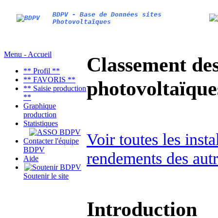
BDPV - Base de Données sites
Photovoltaïques
Menu - Accueil
Classement des 
** Profil **
** FAVORIS **
photovoltaïqu
** Saisie production
**
Graphique
production
Statistiques
Voir toutes les in
Contacter l'équipe
BDPV
rendements des autr
Aide
Soutenir le site
Introduction