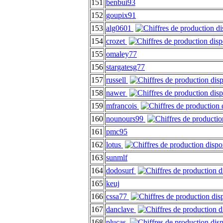
151
benbui93
152
goupix91
153
alg0601
154
crozet
155
omaley77
156
stargatesg77
157
russell
158
nawer
159
mfrancois
160
nounours99
161
pmc95
162
lotus
163
sunmlf
164
dodosurf
165
keuj
166
cssa77
167
danclave
168
plucas