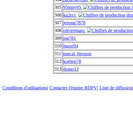
305
95tnpv95
306
ka2er1
307
jerome7878
308
oliviermarq
309
pat781
310
maxe94
311
pascal_bresson
312
korben78
313
domo13
Conditions d'utilisations
|
Contacter l'équipe BDPV
|
Liste de diffusion