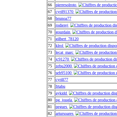
66
pierresolroto
67
cyril91370
68
brunoa77
69
rodierej
70
gourdain
71
gilbert_78120
72
klrol
73
lecat_marc
74
jc91270
75
zebu2000
76
seb95100
77
cyrill77
78
frtabu
79
aykidd
80
pg_jougla
81
pegues
82
artursoares