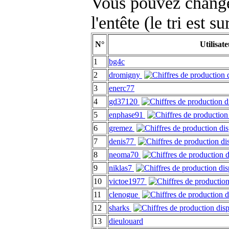
Vous pouvez changer
l'entête (le tri est s
N°
Utilisat
1
bg4c
2
dromigny
3
enerc77
4
gd37120
5
enphase91
6
gremez
7
denis77
8
neoma70
9
niklas7
10
victoe1977
11
clenogue
12
sharks
13
dieulouard