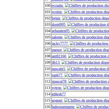
100
ecoutin
101
woinic
102
belair
103
domi995
104
sebastien95
105
salome
106
jacky7777
107
parnot
108
am92160
109
jlb13
110
pascalg5
111
raph77
112
rpascal78
113
sytron
114
gillesh77
115
goguet
116
baloosurmarne