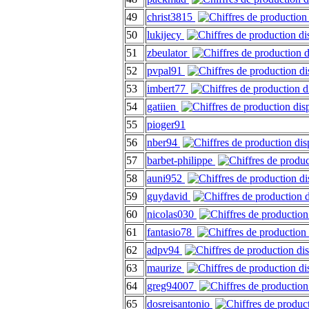
49
christ3815
50
lukijecy
51
zbeulator
52
pvpal91
53
imbert77
54
gatiien
55
pioger91
56
nber94
57
barbet-philippe
58
auni952
59
guydavid
60
nicolas030
61
fantasio78
62
adpv94
63
maurize
64
greg94007
65
dosreisantonio