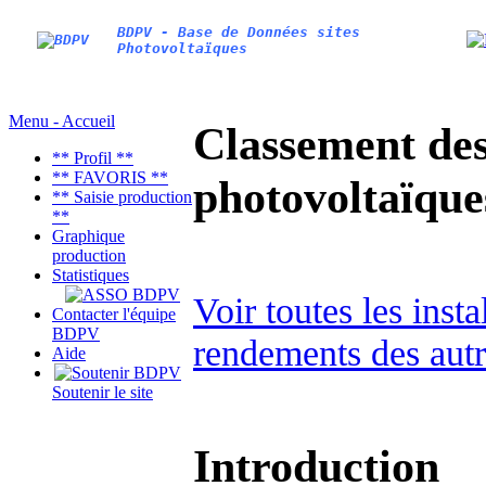
BDPV - Base de Données sites
Photovoltaïques
Menu - Accueil
Classement des 
** Profil **
** FAVORIS **
photovoltaïqu
** Saisie production
**
Graphique
production
Statistiques
Voir toutes les inst
Contacter l'équipe
BDPV
rendements des autr
Aide
Soutenir le site
Introduction