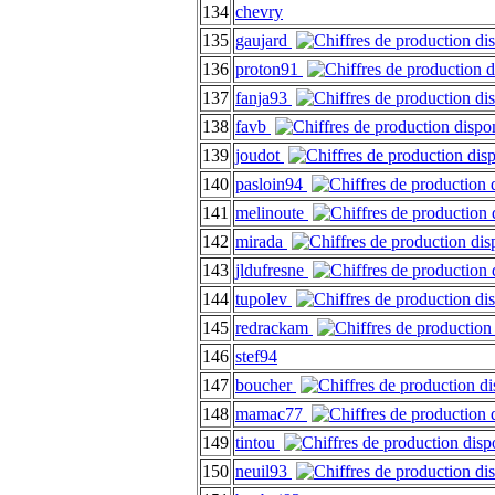
134
chevry
135
gaujard
136
proton91
137
fanja93
138
favb
139
joudot
140
pasloin94
141
melinoute
142
mirada
143
jldufresne
144
tupolev
145
redrackam
146
stef94
147
boucher
148
mamac77
149
tintou
150
neuil93