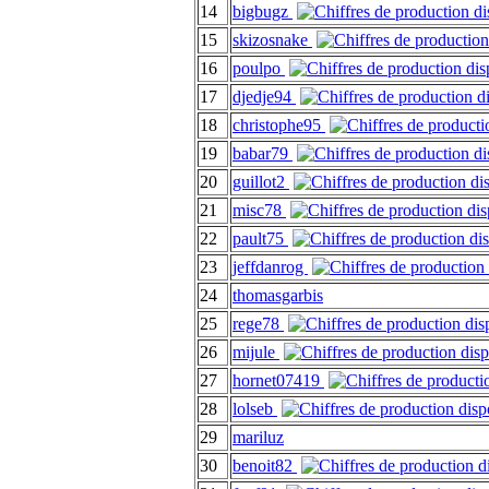
14
bigbugz
15
skizosnake
16
poulpo
17
djedje94
18
christophe95
19
babar79
20
guillot2
21
misc78
22
pault75
23
jeffdanrog
24
thomasgarbis
25
rege78
26
mijule
27
hornet07419
28
lolseb
29
mariluz
30
benoit82