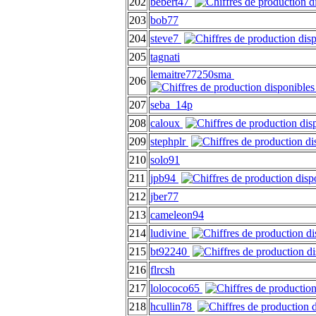
202
bebert47
203
bob77
204
steve7
205
tagnati
lemaitre77250sma
206
207
seba_14p
208
caloux
209
stephplr
210
solo91
211
jpb94
212
jber77
213
cameleon94
214
ludivine
215
bt92240
216
flrcsh
217
lolococo65
218
hcullin78