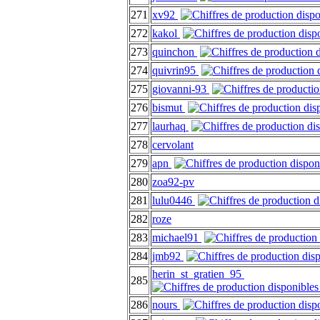
271
xv92
272
kakol
273
quinchon
274
quivrin95
275
giovanni-93
276
bismut
277
laurhaq
278
cervolant
279
apn
280
zoa92-pv
281
lulu0446
282
roze
283
michael91
284
jmb92
herin_st_gratien_95
285
286
nours