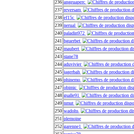
236
angeuaperc
237
reversam
238
ef15c
239
nerual
240
paladin972
241
bguerbet
242
maubert
243
stane78
244
aduvivier
245
jagerbah
246
phinemo
247
obimic
248
gsalle91
249
nmut
250
wadohs
251
plemoine
252
garenne1