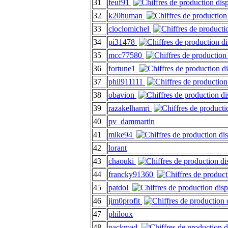
31
feuf91
32
k20human
33
cloclomichel
34
pi31478
35
mcc77580
36
fortune1
37
phil911111
38
obavion
39
razakelhamri
40
pv_dammartin
41
mike94
42
lorant
43
chaouki
44
francky91360
45
patdol
46
jim0profit
47
philoux
48
packmad