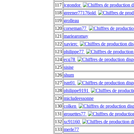
117
jcgondor
118
greener77176old
119
grolleau
120
corseman77
121
mariearomay
122
xavierc
123
philippe77
124
ecq78
125
sisise
126
shum
127
jsm91
128
philippe9191
129
micludeessonne
130
colken
131
grouettes77
132
xc91160
133
merle77