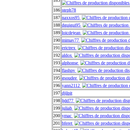
185
186
steph78
187
naxxos95
188
dguigui95
189
loicdejean
190
mimav77
191
erictrex
192
aldox
193
alphonse
194
flashpv
195
gsoudee
196
yann2112
197
djilpit
198
ljdd77
199
juliab
200
ymac
201
bferet