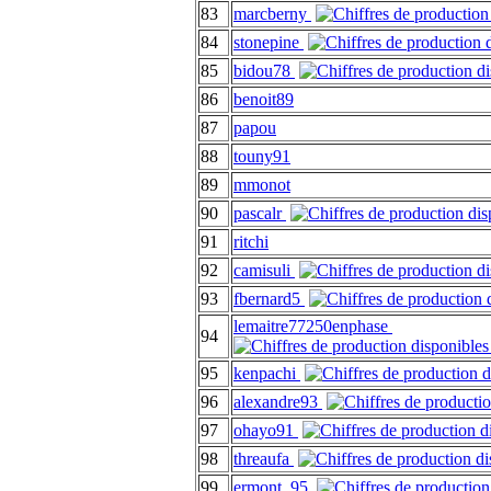
83
marcberny
84
stonepine
85
bidou78
86
benoit89
87
papou
88
touny91
89
mmonot
90
pascalr
91
ritchi
92
camisuli
93
fbernard5
lemaitre77250enphase
94
95
kenpachi
96
alexandre93
97
ohayo91
98
threaufa
99
ermont_95