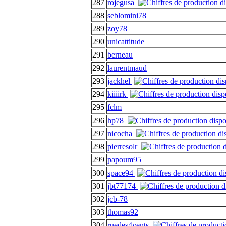
287
rojegusa
288
seblomini78
289
zoy78
290
unicattitude
291
berneau
292
laurentmaud
293
jackhel
294
kiiiirk
295
fclm
296
hp78
297
nicocha
298
pierresolr
299
papoum95
300
space94
301
jbt77174
302
jcb-78
303
thomas92
304
ruedes4vents