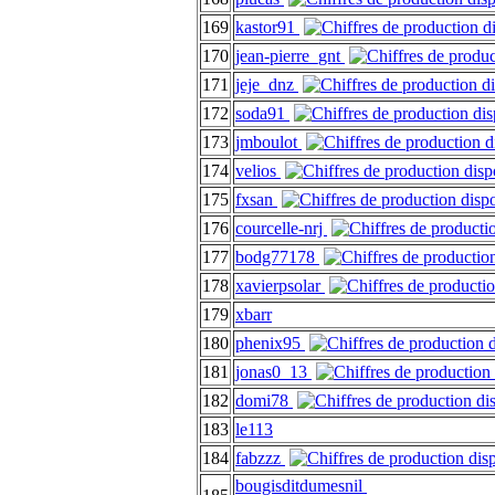
169
kastor91
170
jean-pierre_gnt
171
jeje_dnz
172
soda91
173
jmboulot
174
velios
175
fxsan
176
courcelle-nrj
177
bodg77178
178
xavierpsolar
179
xbarr
180
phenix95
181
jonas0_13
182
domi78
183
le113
184
fabzzz
bougisditdumesnil