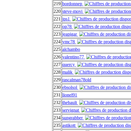
219
bordonnep
220
steve-movi
221
jps1
222
op78
223
jeapigar
224
vmc78
225
alchambo
226
valentino77
227
quercy
228
malik
229
rascalman78old
230
ebsolsol
231
lionel91
232
thebault
233
servignat
234
sungrabber
235
astikott