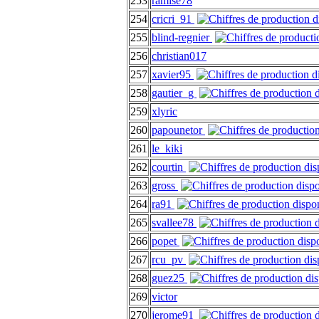
253
ramise78
254
cricri_91
255
blind-regnier
256
christian017
257
xavier95
258
gautier_g
259
xlyric
260
papounetor
261
le_kiki
262
courtin
263
gross
264
ra91
265
svallee78
266
popet
267
rcu_pv
268
guez25
269
victor
270
jerome91