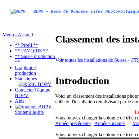
BDPV - Base de Données sites Photovoltaïqu
Menu - Accueil
Classement des inst
** Profil **
** FAVORIS **
** Saisie production
Voir toutes les installations de Suisse - (F
**
Graphique
production
Introduction
Statistiques
Contacter l'équipe
BDPV
Voici un classement des installations photo
Aide
taille de l'installation (en divisant par le 
Le
Soutenir le site
Vous pouvez changer la colonne de tri en cliq
Année précédente
-
Année suivante
-
Moi
Vous pouvez changer la colonne de tri en cliq