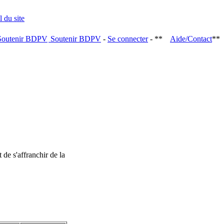
Soutenir BDPV
-
Se connecter
- **
Aide/Contact
**
 de s'affranchir de la