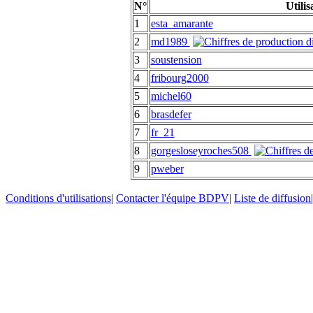
N°
Utilis
1
esta_amarante
2
md1989
3
soustension
4
fribourg2000
5
michel60
6
brasdefer
7
fr_21
8
gorgesloseyroches508
9
pweber
Conditions d'utilisations
|
Contacter l'équipe BDPV
|
Liste de diffusion