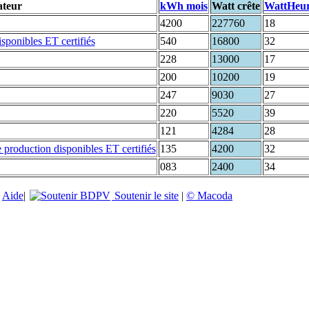
ateur
kWh mois
Watt crête
WattHeu
4200
227760
18
540
16800
32
228
13000
17
200
10200
19
247
9030
27
220
5520
39
121
4284
28
135
4200
32
083
2400
34
|
Aide
|
Soutenir le site
|
© Macoda