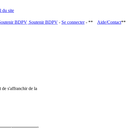
Soutenir BDPV
-
Se connecter
- **
Aide/Contact
**
 de s'affranchir de la