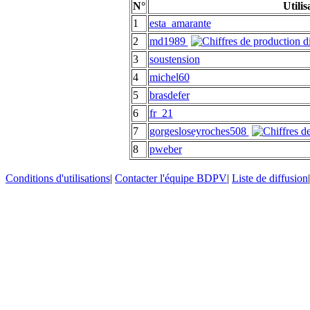
N°
Utilis
1
esta_amarante
2
md1989
3
soustension
4
michel60
5
brasdefer
6
fr_21
7
gorgesloseyroches508
8
pweber
Conditions d'utilisations
|
Contacter l'équipe BDPV
|
Liste de diffusion