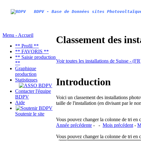
BDPV - Base de Données sites Photovoltaïqu
Menu - Accueil
Classement des inst
** Profil **
** FAVORIS **
** Saisie production
Voir toutes les installations de Suisse - (F
**
Graphique
production
Introduction
Statistiques
Contacter l'équipe
BDPV
Voici un classement des installations photo
Aide
taille de l'installation (en divisant par le 
Soutenir le site
Vous pouvez changer la colonne de tri en cliq
Année précédente
- -
Mois précédent
-
M
Vous pouvez changer la colonne de tri en cliq