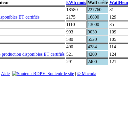
ateur
kWh mois
Watt crête
WattHeu
18580
227760
81
2175
16800
129
1110
13000
85
993
9030
109
580
5520
105
490
4284
114
521
4200
124
291
2400
121
|
Aide
|
Soutenir le site
|
© Macoda