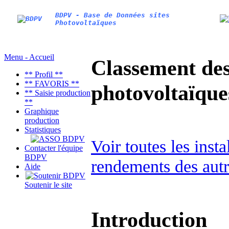
BDPV - Base de Données sites
Photovoltaïques
Menu - Accueil
Classement des 
** Profil **
** FAVORIS **
photovoltaïqu
** Saisie production
**
Graphique
production
Statistiques
Voir toutes les ins
Contacter l'équipe
BDPV
rendements des autr
Aide
Soutenir le site
Introduction