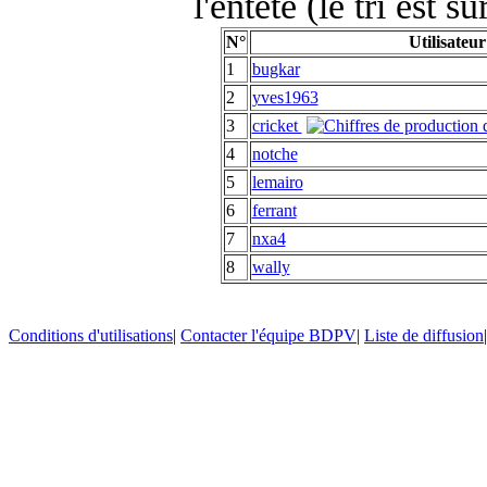
l'entête (le tri est s
N°
Utilisateur
1
bugkar
2
yves1963
3
cricket
4
notche
5
lemairo
6
ferrant
7
nxa4
8
wally
Conditions d'utilisations
|
Contacter l'équipe BDPV
|
Liste de diffusion