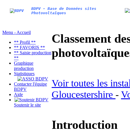
BDPV - Base de Données sites
Photovoltaïques
Menu - Accueil
Classement des 
** Profil **
** FAVORIS **
photovoltaïqu
** Saisie production
**
Graphique
production
Statistiques
Voir toutes les inst
Contacter l'équipe
BDPV
Gloucestershire
-
Vo
Aide
Soutenir le site
Introduction