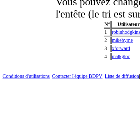
Vous pouvez changer
l'entête (le tri est s
N°
Utilisateur
1
robinhodgkin
2
mikebyrne
3
xforward
4
malkgloc
Conditions d'utilisations
|
Contacter l'équipe BDPV
|
Liste de diffusion