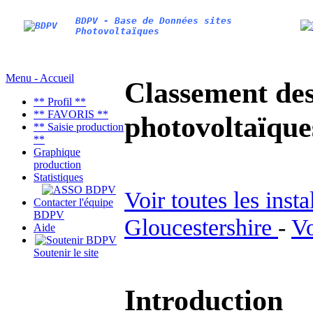
BDPV - Base de Données sites
Photovoltaïques
Menu - Accueil
Classement des 
** Profil **
** FAVORIS **
photovoltaïqu
** Saisie production
**
Graphique
production
Statistiques
Voir toutes les inst
Contacter l'équipe
BDPV
Gloucestershire
-
Vo
Aide
Soutenir le site
Introduction