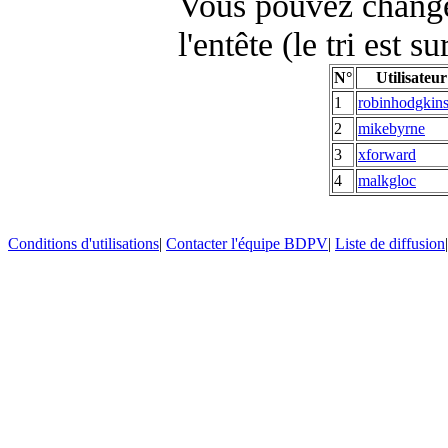
Vous pouvez changer
l'entête (le tri est s
N°
Utilisateur
1
robinhodgkin
2
mikebyrne
3
xforward
4
malkgloc
Conditions d'utilisations
|
Contacter l'équipe BDPV
|
Liste de diffusion