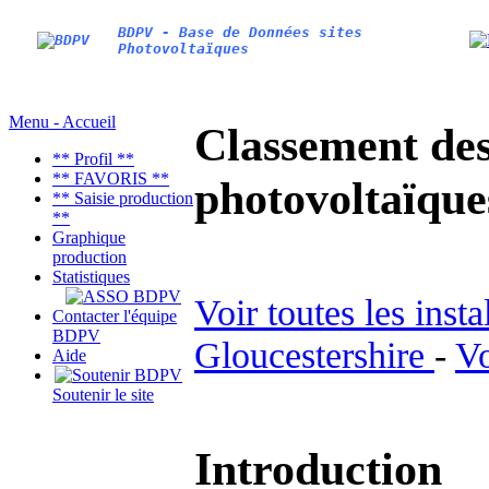
BDPV - Base de Données sites
Photovoltaïques
Menu - Accueil
Classement des 
** Profil **
** FAVORIS **
photovoltaïqu
** Saisie production
**
Graphique
production
Statistiques
Voir toutes les inst
Contacter l'équipe
BDPV
Gloucestershire
-
Vo
Aide
Soutenir le site
Introduction