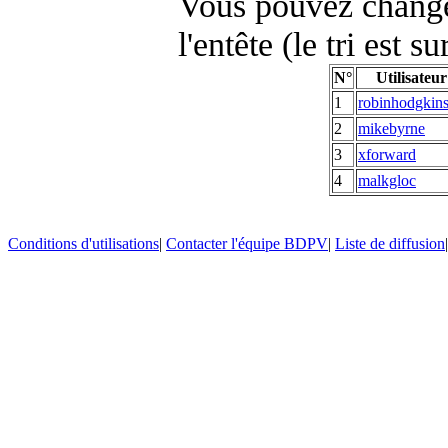
Vous pouvez changer
l'entête (le tri est s
N°
Utilisateur
1
robinhodgkin
2
mikebyrne
3
xforward
4
malkgloc
Conditions d'utilisations
|
Contacter l'équipe BDPV
|
Liste de diffusion