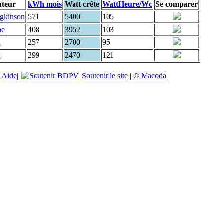
ateur
kWh mois
Watt crête
WattHeure/Wc
Se comparer
dgkinson
571
5400
105
ne
408
3952
103
d
257
2700
95
c
299
2470
121
|
Aide
|
Soutenir le site
|
© Macoda