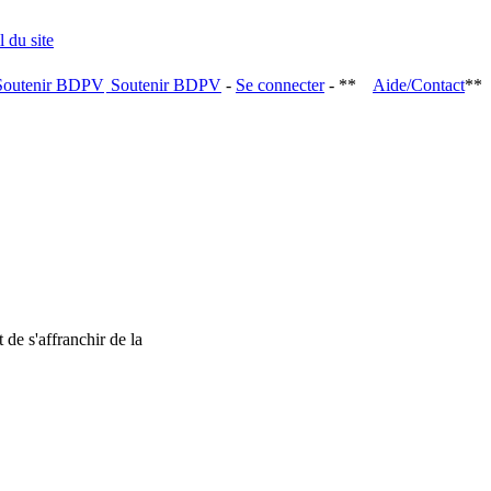
Soutenir BDPV
-
Se connecter
- **
Aide/Contact
**
 de s'affranchir de la