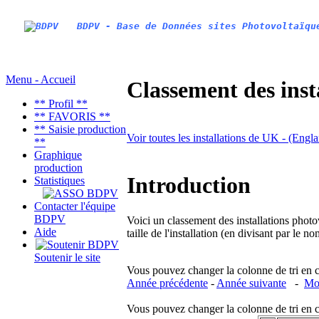
BDPV - Base de Données sites Photovoltaïqu
Menu - Accueil
Classement des inst
** Profil **
** FAVORIS **
** Saisie production
Voir toutes les installations de UK - (Engl
**
Graphique
production
Introduction
Statistiques
Contacter l'équipe
BDPV
Voici un classement des installations photo
Aide
taille de l'installation (en divisant par le 
Soutenir le site
Vous pouvez changer la colonne de tri en cliq
Année précédente
-
Année suivante
-
Moi
Vous pouvez changer la colonne de tri en cliq