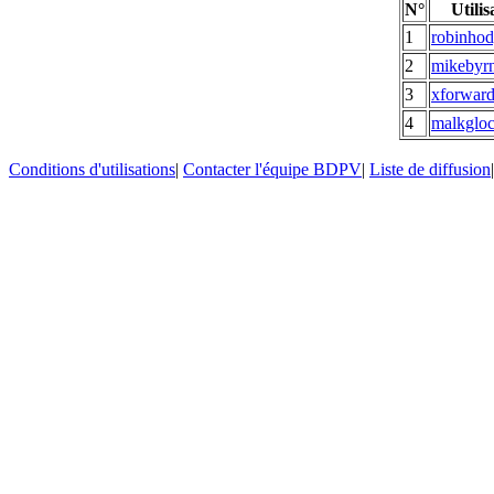
N°
Utilis
1
robinho
2
mikebyr
3
xforwar
4
malkglo
Conditions d'utilisations
|
Contacter l'équipe BDPV
|
Liste de diffusion