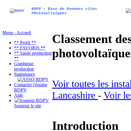
BDPV - Base de Données sites
Photovoltaïques
Menu - Accueil
Classement des 
** Profil **
** FAVORIS **
photovoltaïqu
** Saisie production
**
Graphique
production
Statistiques
Voir toutes les inst
Contacter l'équipe
BDPV
Lancashire
-
Voir l
Aide
Soutenir le site
Introduction