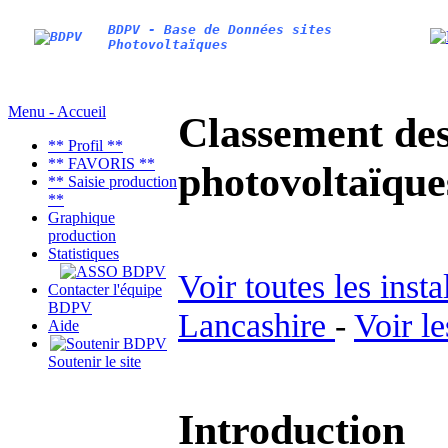
BDPV - Base de Données sites
Photovoltaïques
Menu - Accueil
Classement des 
** Profil **
** FAVORIS **
photovoltaïqu
** Saisie production
**
Graphique
production
Statistiques
Voir toutes les inst
Contacter l'équipe
BDPV
Lancashire
-
Voir l
Aide
Soutenir le site
Introduction