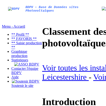
BDPV - Base de Données sites
Photovoltaïques
Menu - Accueil
Classement des 
** Profil **
** FAVORIS **
photovoltaïqu
** Saisie production
**
Graphique
production
Statistiques
Voir toutes les inst
Contacter l'équipe
BDPV
Leicestershire
-
Voi
Aide
Soutenir le site
Introduction