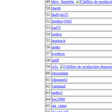
49
dpw_limelette
50
megh
51
daffydo25
52
tombay1945
53
pat55
54
justice
55
marnach
56
apike
57
tverbess
58
spiff
59
rj2s
60
egosselain
61
olpaquet2
62
vanilaud
63
apike2
64
bw2990
65
ste_claire