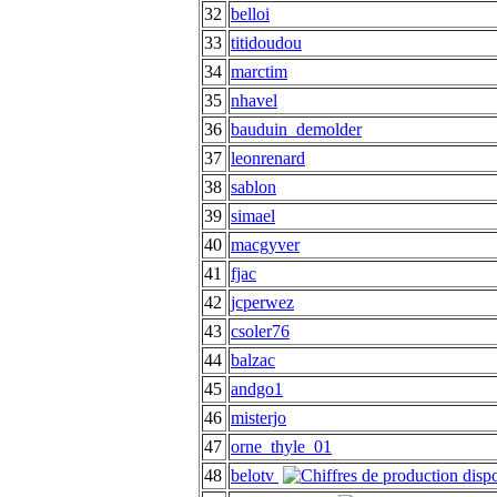
32
belloi
33
titidoudou
34
marctim
35
nhavel
36
bauduin_demolder
37
leonrenard
38
sablon
39
simael
40
macgyver
41
fjac
42
jcperwez
43
csoler76
44
balzac
45
andgo1
46
misterjo
47
orne_thyle_01
48
belotv