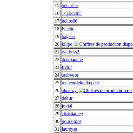
15
bcharlier
16
1410cvm3
17
helios66
18
lynette
19
bagster
20
killpc
21
tverbess2
22
decojauche
23
flytof
24
ardevoor
25
meneerdekoekepeer
26
aliceroy
27
debur
28
jovial
29
christianleg
30
poussin59
31
laureysa