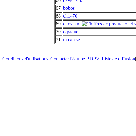
66
david1435
67
bbbos
68
ch1470
69
christian
70
olpaquet
71
maxdcse
Conditions d'utilisations
|
Contacter l'équipe BDPV
|
Liste de diffusion