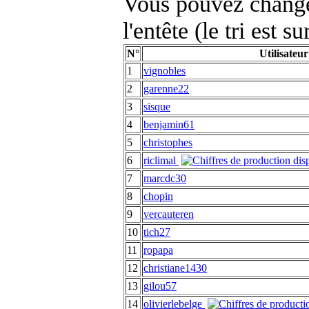
Vous pouvez changer
l'entête (le tri est s
N°
Utilisateur
1
vignobles
2
garenne22
3
sisque
4
benjamin61
5
christophes
6
riclimal
7
marcdc30
8
chopin
9
vercauteren
10
tich27
11
ropapa
12
christiane1430
13
gilou57
14
olivierlebelge