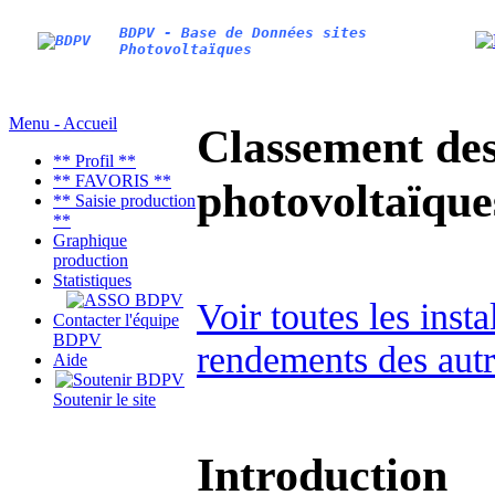
BDPV - Base de Données sites
Photovoltaïques
Menu - Accueil
Classement des 
** Profil **
** FAVORIS **
photovoltaïqu
** Saisie production
**
Graphique
production
Statistiques
Voir toutes les inst
Contacter l'équipe
BDPV
rendements des autr
Aide
Soutenir le site
Introduction