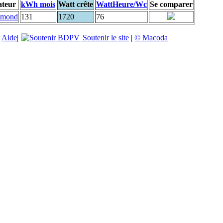
ateur
kWh mois
Watt crête
WattHeure/Wc
Se comparer
esmond
131
1720
76
|
Aide
|
Soutenir le site
|
© Macoda