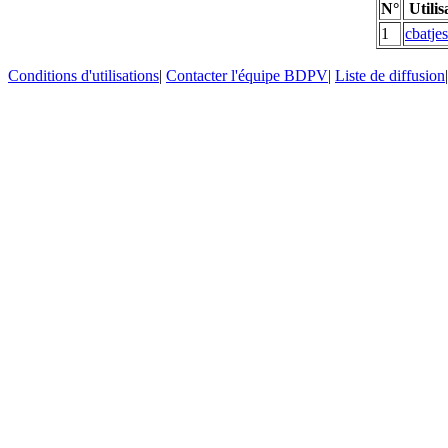
N°
Utilis
1
cbatj
Conditions d'utilisations
|
Contacter l'équipe BDPV
|
Liste de diffusion