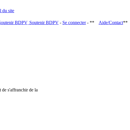
Soutenir BDPV
-
Se connecter
- **
Aide/Contact
**
 de s'affranchir de la