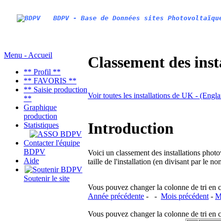
BDPV - Base de Données sites Photovoltaïqu
Menu - Accueil
Classement des inst
** Profil **
** FAVORIS **
** Saisie production
Voir toutes les installations de UK - (Eng
**
Graphique
production
Introduction
Statistiques
Contacter l'équipe
BDPV
Voici un classement des installations photo
Aide
taille de l'installation (en divisant par le 
Soutenir le site
Vous pouvez changer la colonne de tri en cliq
Année précédente
- -
Mois précédent
-
M
Vous pouvez changer la colonne de tri en cliq