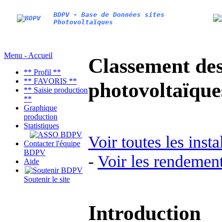
BDPV - Base de Données sites
Photovoltaïques
Menu - Accueil
Classement des 
** Profil **
** FAVORIS **
photovoltaïqu
** Saisie production
**
Graphique
production
Statistiques
Voir toutes les inst
Contacter l'équipe
BDPV
-
Voir les rendement
Aide
Soutenir le site
Introduction