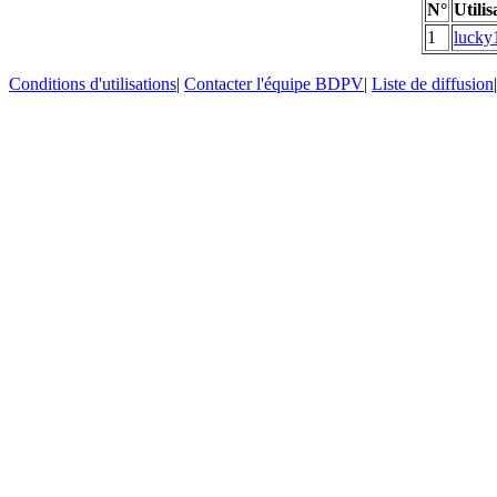
N°
Utilis
1
lucky
Conditions d'utilisations
|
Contacter l'équipe BDPV
|
Liste de diffusion