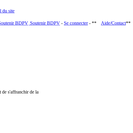
Soutenir BDPV
-
Se connecter
- **
Aide/Contact
**
 de s'affranchir de la