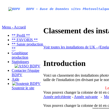
BDPV - Base de Données sites Photovoltaïqu
Menu - Accueil
Classement des inst
** Profil **
** FAVORIS **
** Saisie production
Voir toutes les installations de UK - (Engl
**
Graphique
production
Introduction
Statistiques
Contacter l'équipe
BDPV
Voici un classement des installations photo
Aide
taille de l'installation (en divisant par le 
Le
Soutenir le site
Vous pouvez changer la colonne de tri en cliq
Année précédente
-
Année suivante
-
Moi
Vous pouvez changer la colonne de tri en cliq