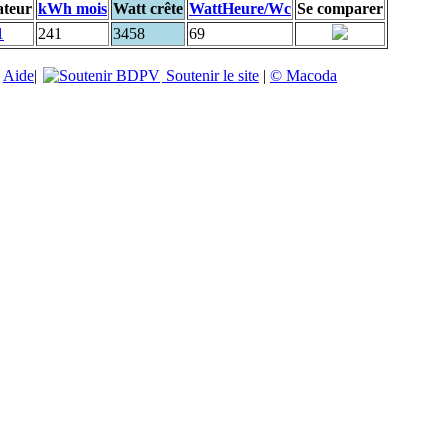
ateur
kWh mois
Watt crête
WattHeure/Wc
Se comparer
1
241
3458
69
|
Aide
|
Soutenir le site
|
© Macoda