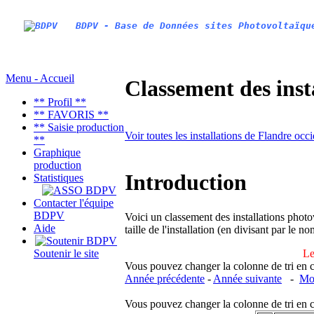
BDPV - Base de Données sites Photovoltaïqu
Menu - Accueil
Classement des inst
** Profil **
** FAVORIS **
** Saisie production
Voir toutes les installations de Flandre occ
**
Graphique
production
Introduction
Statistiques
Contacter l'équipe
BDPV
Voici un classement des installations photo
Aide
taille de l'installation (en divisant par le 
Le
Soutenir le site
Vous pouvez changer la colonne de tri en cliq
Année précédente
-
Année suivante
-
Moi
Vous pouvez changer la colonne de tri en cliq