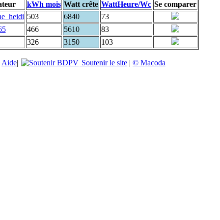
ateur
kWh mois
Watt crête
WattHeure/Wc
Se comparer
he_heidi
503
6840
73
65
466
5610
83
326
3150
103
|
Aide
|
Soutenir le site
|
© Macoda