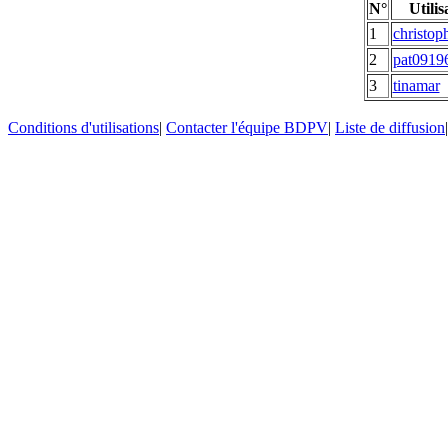
N°
Utilis
1
christop
2
pat0919
3
tinamar
Conditions d'utilisations
|
Contacter l'équipe BDPV
|
Liste de diffusion