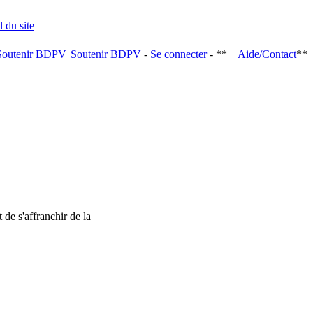
Soutenir BDPV
-
Se connecter
- **
Aide/Contact
**
 de s'affranchir de la