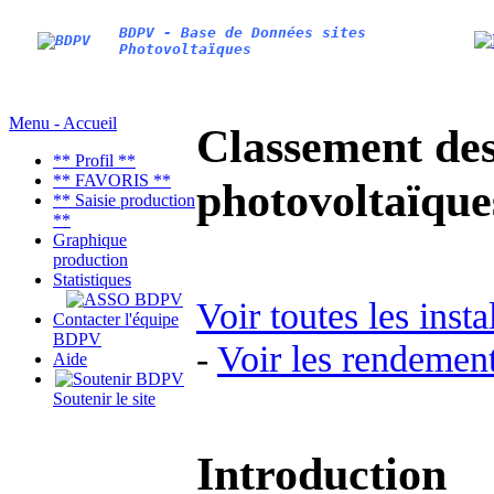
BDPV - Base de Données sites
Photovoltaïques
Menu - Accueil
Classement des 
** Profil **
** FAVORIS **
photovoltaïqu
** Saisie production
**
Graphique
production
Statistiques
Voir toutes les inst
Contacter l'équipe
BDPV
-
Voir les rendement
Aide
Soutenir le site
Introduction