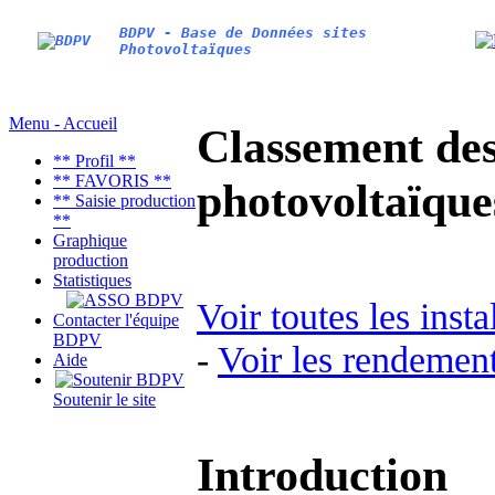
BDPV - Base de Données sites
Photovoltaïques
Menu - Accueil
Classement des 
** Profil **
** FAVORIS **
photovoltaïqu
** Saisie production
**
Graphique
production
Statistiques
Voir toutes les inst
Contacter l'équipe
BDPV
-
Voir les rendement
Aide
Soutenir le site
Introduction