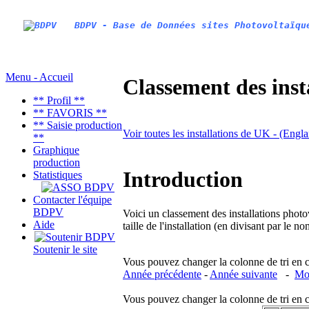
BDPV - Base de Données sites Photovoltaïqu
Menu - Accueil
Classement des inst
** Profil **
** FAVORIS **
** Saisie production
Voir toutes les installations de UK - (Engl
**
Graphique
production
Introduction
Statistiques
Contacter l'équipe
BDPV
Voici un classement des installations photo
Aide
taille de l'installation (en divisant par le 
Soutenir le site
Vous pouvez changer la colonne de tri en cliq
Année précédente
-
Année suivante
-
Moi
Vous pouvez changer la colonne de tri en cliq