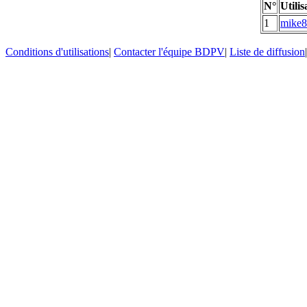
N°
Utilis
1
mike
Conditions d'utilisations
|
Contacter l'équipe BDPV
|
Liste de diffusion