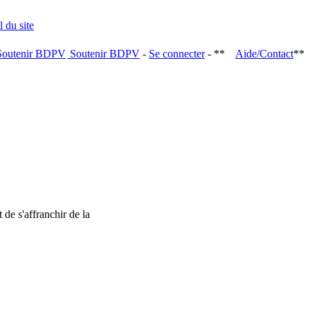
Soutenir BDPV
-
Se connecter
- **
Aide/Contact
**
 de s'affranchir de la