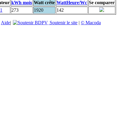
ateur
kWh mois
Watt crête
WattHeure/Wc
Se comparer
81
273
1920
142
|
Aide
|
Soutenir le site
|
© Macoda