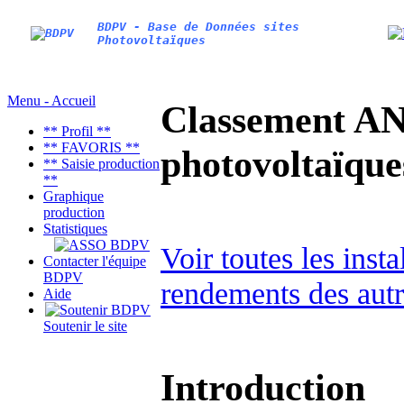
BDPV - Base de Données sites
Photovoltaïques
Menu - Accueil
Classement AN
** Profil **
** FAVORIS **
photovoltaïq
** Saisie production
**
Graphique
production
Statistiques
Voir toutes les inst
Contacter l'équipe
BDPV
rendements des autr
Aide
Soutenir le site
Introduction