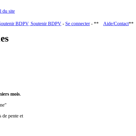
Soutenir BDPV
-
Se connecter
- **
Aide/Contact
**
ques
niers mois
.
ine"
s de pente et