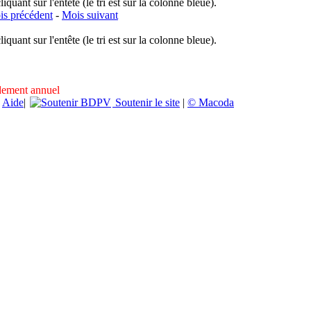
uant sur l'entête (le tri est sur la colonne bleue).
s précédent
-
Mois suivant
uant sur l'entête (le tri est sur la colonne bleue).
ndement annuel
|
Aide
|
Soutenir le site
|
© Macoda