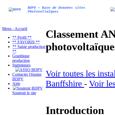
BDPV - Base de Données sites
Photovoltaïques
Menu - Accueil
Classement AN
** Profil **
** FAVORIS **
photovoltaïq
** Saisie production
**
Graphique
production
Statistiques
Voir toutes les inst
Contacter l'équipe
BDPV
Banffshire
-
Voir le
Aide
Soutenir le site
Introduction