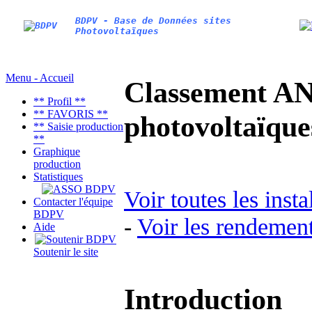
BDPV - Base de Données sites
Photovoltaïques
Menu - Accueil
Classement AN
** Profil **
** FAVORIS **
photovoltaïq
** Saisie production
**
Graphique
production
Statistiques
Voir toutes les inst
Contacter l'équipe
BDPV
-
Voir les rendement
Aide
Soutenir le site
Introduction