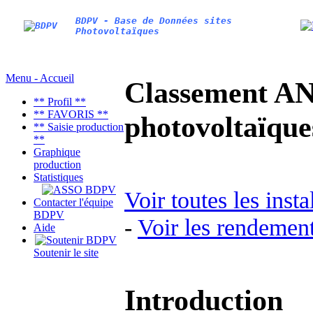
BDPV - Base de Données sites
Photovoltaïques
Menu - Accueil
Classement AN
** Profil **
** FAVORIS **
photovoltaïq
** Saisie production
**
Graphique
production
Statistiques
Voir toutes les inst
Contacter l'équipe
BDPV
-
Voir les rendement
Aide
Soutenir le site
Introduction