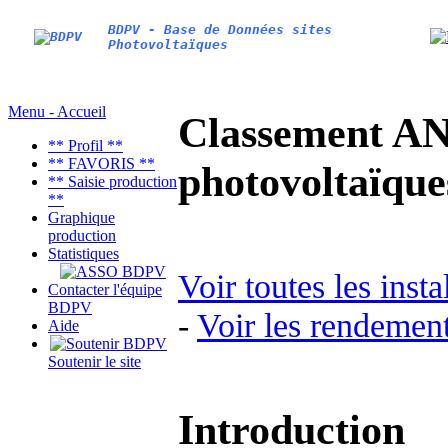
BDPV - Base de Données sites
Photovoltaïques
Menu - Accueil
Classement AN
** Profil **
** FAVORIS **
photovoltaïq
** Saisie production
**
Graphique
production
Statistiques
Voir toutes les inst
Contacter l'équipe
BDPV
-
Voir les rendement
Aide
Soutenir le site
Introduction