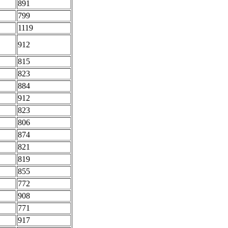
891
799
1119
912
815
823
884
912
823
806
874
821
819
855
772
908
771
917