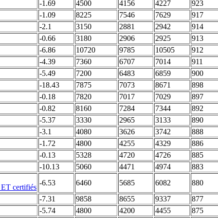
-1.69
4500
4156
4227
923
-1.09
8225
7546
7629
917
-2.1
3150
2881
2942
914
-0.66
3180
2906
2925
913
-6.86
10720
9785
10505
912
-4.39
7360
6707
7014
911
-5.49
7200
6483
6859
900
-18.43
7875
7073
8671
898
-0.18
7820
7017
7029
897
-0.82
8160
7284
7344
892
-5.37
3330
2965
3133
890
-3.1
4080
3626
3742
888
-1.72
4800
4255
4329
886
-0.13
5328
4720
4726
885
-10.13
5060
4471
4974
883
-6.53
6460
5685
6082
880
-7.31
9858
8655
9337
877
-5.74
4800
4200
4455
875