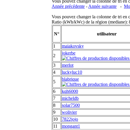
Vous pouvez changer la colonne de tri en cliq
Année précédente
-
Année suivante
-
Moi
Vous pouvez changer la colonne de tri en cliq
Ratio (kWh/kWc) de la région (mediane)
N°
utilisateur
1
maiakovsky
jokerbe
2
3
merlot
4
luckyluc10
blabrique
5
6
kqh6000
7
micheldb
8
solar7500
9
wolivier
10
7822jojo
11
mongant1