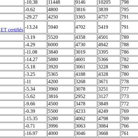
-10.38
11448
9146
10205
798
-0.62
4800
3816
3839
795
-29.27
4250
3365
4757
791
-13.24
5940
4702
5419
791
-3.19
5520
4358
4501
789
-4.29
6000
4730
4942
788
-11.08
3840
3019
3395
786
-14.27
5880
4601
5366
782
-5.18
3920
3061
3228
780
-3.25
5365
4188
4328
780
-11
4200
3268
3671
778
-5.34
3960
3078
3251
777
-5.62
3816
2952
3127
773
-9.66
4500
3478
3849
772
-0.39
5500
4233
4249
769
-15.35
5280
4062
4798
769
-0.71
3996
3063
3084
766
-16.97
4000
3046
3668
761