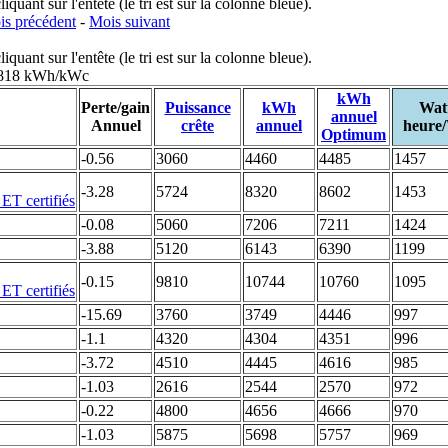
uant sur l'entête (le tri est sur la colonne bleue).
s précédent
-
Mois suivant
uant sur l'entête (le tri est sur la colonne bleue).
: 818 kWh/kWc
kWh
Perte/gain
Puissance
kWh
Wat
annuel
Annuel
crête
annuel
heure
Optimum
-0.56
3060
4460
4485
1457
-3.28
5724
8320
8602
1453
-0.08
5060
7206
7211
1424
-3.88
5120
6143
6390
1199
-0.15
9810
10744
10760
1095
-15.69
3760
3749
4446
997
-1.1
4320
4304
4351
996
-3.72
4510
4445
4616
985
-1.03
2616
2544
2570
972
-0.22
4800
4656
4666
970
-1.03
5875
5698
5757
969