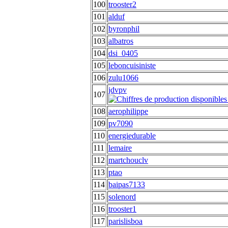
100
trooster2
101
alduf
102
byronphil
103
albatros
104
dsi_0405
105
leboncuisiniste
106
zulu1066
jdvpv
107
108
aerophilippe
109
pv7090
110
energiedurable
111
lemaire
112
martchouclv
113
ptao
114
baipas7133
115
solenord
116
trooster1
117
parislisboa