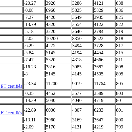
-20.27
3920
3286
4121
838
-0.08
6960
5825
5829
836
-7.27
4420
3649
3935
825
-13.79
4320
3554
4122
822
-5.18
3220
2640
2784
819
-2.02
10200
8350
8522
818
-6.29
4275
3494
3728
817
-5.84
5145
4194
4454
815
-7.47
5320
4318
4666
811
-16.23
3816
3085
3682
808
-8
5145
4145
4505
805
-23.34
11200
9019
11764
805
-0.35
4452
3577
3589
803
-14.39
5040
4040
4719
801
-22.89
6000
4807
6233
801
-13.11
3960
3169
3647
800
-2.09
5170
4131
4219
799