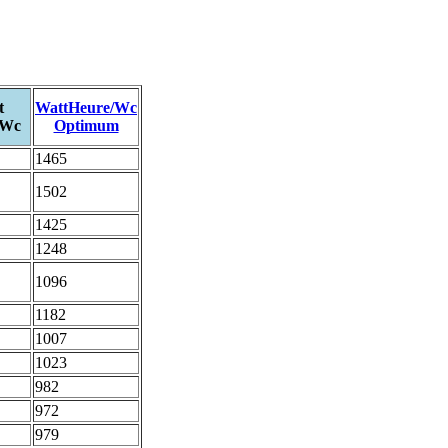
t
WattHeure/Wc
/Wc
Optimum
1465
1502
1425
1248
1096
1182
1007
1023
982
972
979