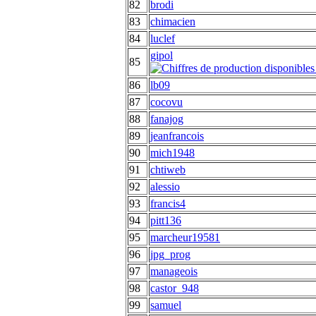
82
brodi
83
chimacien
84
luclef
gipol
85
86
lb09
87
cocovu
88
fanajog
89
jeanfrancois
90
mich1948
91
chtiweb
92
alessio
93
francis4
94
pitt136
95
marcheur19581
96
jpg_prog
97
manageois
98
castor_948
99
samuel