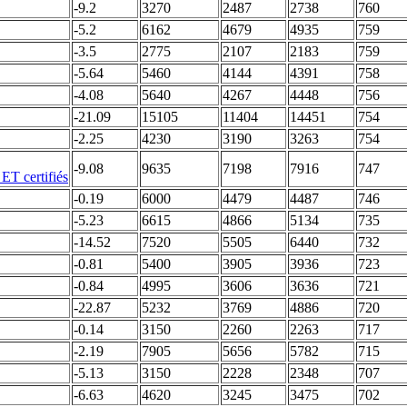
-9.2
3270
2487
2738
760
-5.2
6162
4679
4935
759
-3.5
2775
2107
2183
759
-5.64
5460
4144
4391
758
-4.08
5640
4267
4448
756
-21.09
15105
11404
14451
754
-2.25
4230
3190
3263
754
-9.08
9635
7198
7916
747
-0.19
6000
4479
4487
746
-5.23
6615
4866
5134
735
-14.52
7520
5505
6440
732
-0.81
5400
3905
3936
723
-0.84
4995
3606
3636
721
-22.87
5232
3769
4886
720
-0.14
3150
2260
2263
717
-2.19
7905
5656
5782
715
-5.13
3150
2228
2348
707
-6.63
4620
3245
3475
702