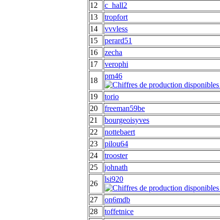
12
c_hall2
13
tropfort
14
vvvless
15
perard51
16
zecha
17
verophi
pm46
18
19
torio
20
freeman59be
21
bourgeoisyves
22
nottebaert
23
pilou64
24
trooster
25
johnath
lsi920
26
27
on6mdb
28
toffetnice