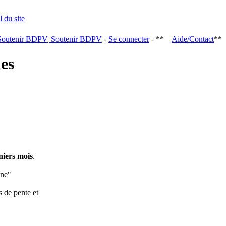
Soutenir BDPV
-
Se connecter
- **
Aide/Contact
**
ques
niers mois
.
ine"
s de pente et