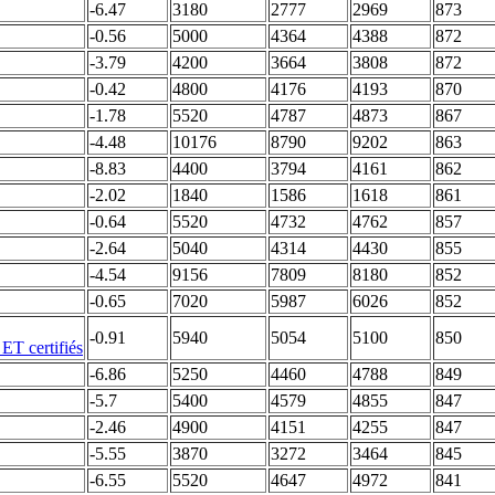
-6.47
3180
2777
2969
873
-0.56
5000
4364
4388
872
-3.79
4200
3664
3808
872
-0.42
4800
4176
4193
870
-1.78
5520
4787
4873
867
-4.48
10176
8790
9202
863
-8.83
4400
3794
4161
862
-2.02
1840
1586
1618
861
-0.64
5520
4732
4762
857
-2.64
5040
4314
4430
855
-4.54
9156
7809
8180
852
-0.65
7020
5987
6026
852
-0.91
5940
5054
5100
850
-6.86
5250
4460
4788
849
-5.7
5400
4579
4855
847
-2.46
4900
4151
4255
847
-5.55
3870
3272
3464
845
-6.55
5520
4647
4972
841