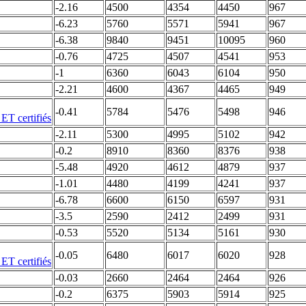
-2.16
4500
4354
4450
967
-6.23
5760
5571
5941
967
-6.38
9840
9451
10095
960
-0.76
4725
4507
4541
953
-1
6360
6043
6104
950
-2.21
4600
4367
4465
949
-0.41
5784
5476
5498
946
-2.11
5300
4995
5102
942
-0.2
8910
8360
8376
938
-5.48
4920
4612
4879
937
-1.01
4480
4199
4241
937
-6.78
6600
6150
6597
931
-3.5
2590
2412
2499
931
-0.53
5520
5134
5161
930
-0.05
6480
6017
6020
928
-0.03
2660
2464
2464
926
-0.2
6375
5903
5914
925