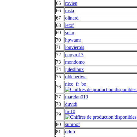
65
rovien
66
rasta
67
olinard
68
letof
69
solar
70
hpwamr
71
louvierois
72
papyro13
73
mondomo
74
juleslinux
75
oldcheriwa
nico_fr_be
76
77
martdan019
78
duvidi
fre10
79
80
sunroof
81
odub