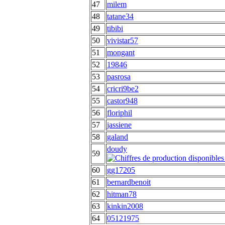
47
milem
48
tatane34
49
tibibi
50
vivistar57
51
mongant
52
19846
53
pasrosa
54
cricri9be2
55
castor948
56
floriphil
57
jassiene
58
galand
doudy
59
60
gg17205
61
bernardbenoit
62
hitman78
63
kinkin2008
64
05121975