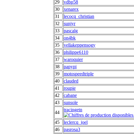
29
vdbp58
30
xenarex
31
lecocq_christian
32
sunjyr
33
pascalg
34
on4bk
35
vellakeppensogy
36
philippe6110
37
waroquier
38
papypi
39
motospeedtriple
40
clauded
41
roupie
42
cabane
43
sunsole
tracingetn
44
45
leclercq_joel
46
pasrosa3