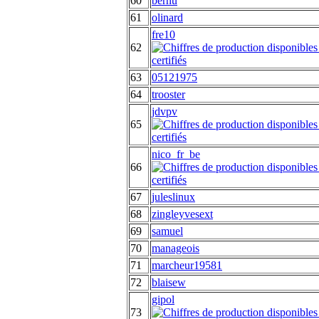
60
bernu
61
olinard
fre10
62
63
05121975
64
trooster
jdvpv
65
nico_fr_be
66
67
juleslinux
68
zingleyvesext
69
samuel
70
manageois
71
marcheur19581
72
blaisew
gipol
73