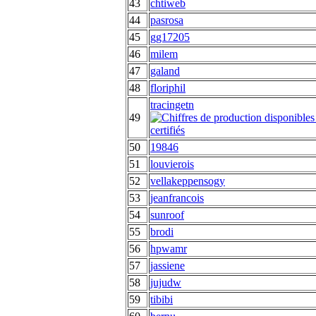
43
chtiweb
44
pasrosa
45
gg17205
46
milem
47
galand
48
floriphil
tracingetn
49
50
19846
51
louvierois
52
vellakeppensogy
53
jeanfrancois
54
sunroof
55
brodi
56
hpwamr
57
jassiene
58
jujudw
59
tibibi