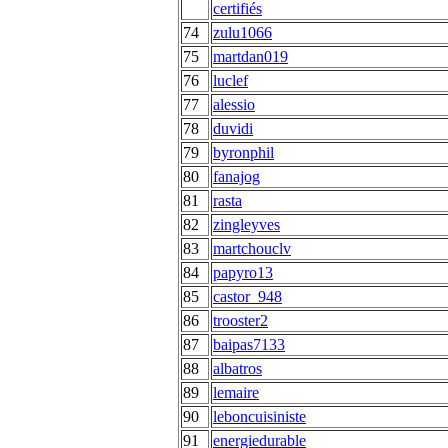
74
zulu1066
75
martdan019
76
luclef
77
alessio
78
duvidi
79
byronphil
80
fanajog
81
rasta
82
zingleyves
83
martchouclv
84
papyro13
85
castor_948
86
trooster2
87
baipas7133
88
albatros
89
lemaire
90
leboncuisiniste
91
energiedurable