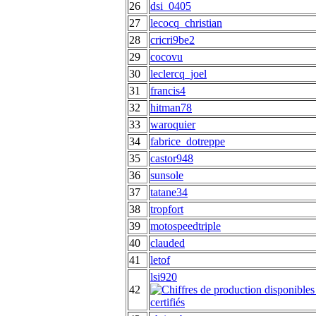
26
dsi_0405
27
lecocq_christian
28
cricri9be2
29
cocovu
30
leclercq_joel
31
francis4
32
hitman78
33
waroquier
34
fabrice_dotreppe
35
castor948
36
sunsole
37
tatane34
38
tropfort
39
motospeedtriple
40
clauded
41
letof
lsi920
42