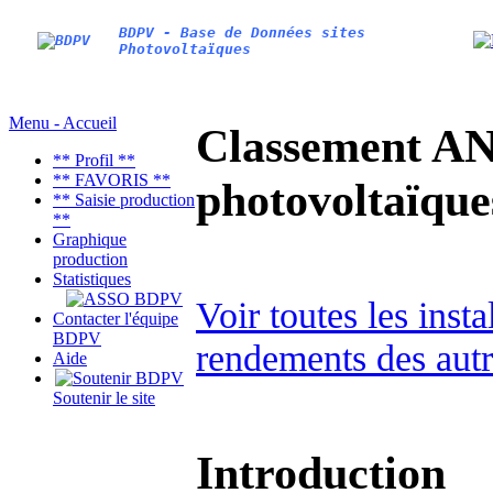
BDPV - Base de Données sites
Photovoltaïques
Menu - Accueil
Classement AN
** Profil **
** FAVORIS **
photovoltaïq
** Saisie production
**
Graphique
production
Statistiques
Voir toutes les inst
Contacter l'équipe
BDPV
rendements des autr
Aide
Soutenir le site
Introduction