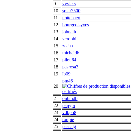
9
vvvless
10
solar7500
11
nottebaert
12
bourgeoisyves
13
johnath
14
verophi
15
zecha
16
micheldb
17
pilou64
18
pasrosa3
19
lb09
pm46
20
21
on6mdb
22
papypi
23
vdbp58
24
roupie
25
pascalg