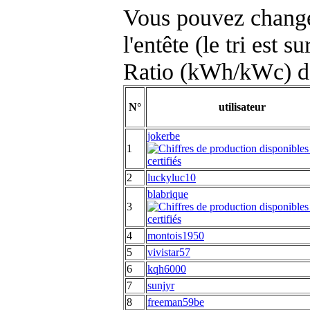
Vous pouvez changer
l'entête (le tri est s
Ratio (kWh/kWc) d
N°
utilisateur
jokerbe
1
2
luckyluc10
blabrique
3
4
montois1950
5
vivistar57
6
kqh6000
7
sunjyr
8
freeman59be