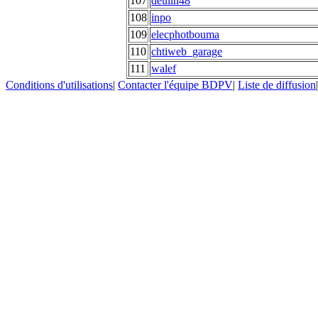
107
deulin48
108
inpo
109
elecphotbouma
110
chtiweb_garage
111
walef
Conditions d'utilisations
|
Contacter l'équipe BDPV
|
Liste de diffusion