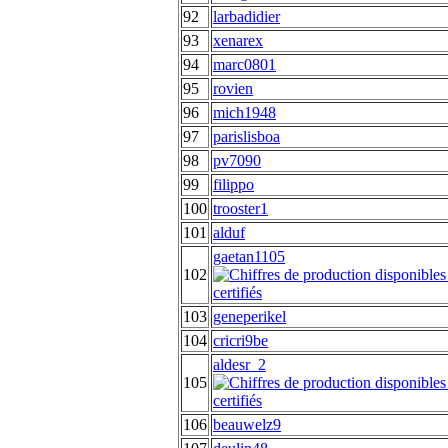
92
larbadidier
93
xenarex
94
marc0801
95
rovien
96
mich1948
97
parislisboa
98
pv7090
99
filippo
100
trooster1
101
alduf
gaetan1105
102
103
geneperikel
104
cricri9be
aldesr_2
105
106
beauwelz9