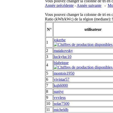
Vous pouvez changer la colonne de tri en cliq
Année précédente
-
Année suivante
-
Moi
Vous pouvez changer la colonne de tri en cliq
Ratio (kWh/kWc) de la région (mediane)
N°
utilisateur
jokerbe
1
2
maiakovsky
3
luckyluc10
blabrique
4
5
montois1950
6
vivistar57
7
kqh6000
8
sunjyr
9
vvvless
10
solar7500
11
micheldb