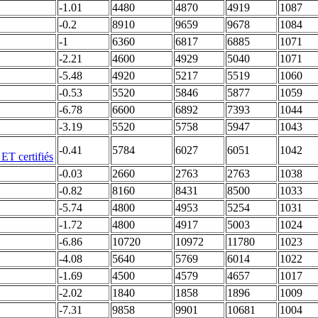
-1.01
4480
4870
4919
1087
-0.2
8910
9659
9678
1084
-1
6360
6817
6885
1071
-2.21
4600
4929
5040
1071
-5.48
4920
5217
5519
1060
-0.53
5520
5846
5877
1059
-6.78
6600
6892
7393
1044
-3.19
5520
5758
5947
1043
-0.41
5784
6027
6051
1042
-0.03
2660
2763
2763
1038
-0.82
8160
8431
8500
1033
-5.74
4800
4953
5254
1031
-1.72
4800
4917
5003
1024
-6.86
10720
10972
11780
1023
-4.08
5640
5769
6014
1022
-1.69
4500
4579
4657
1017
-2.02
1840
1858
1896
1009
-7.31
9858
9901
10681
1004