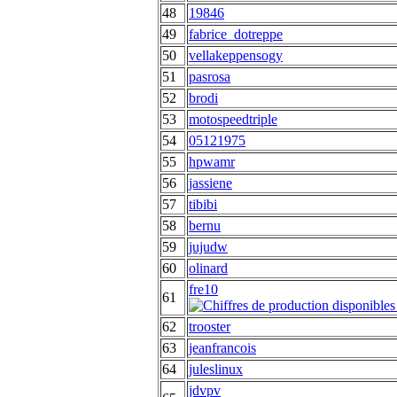
48
19846
49
fabrice_dotreppe
50
vellakeppensogy
51
pasrosa
52
brodi
53
motospeedtriple
54
05121975
55
hpwamr
56
jassiene
57
tibibi
58
bernu
59
jujudw
60
olinard
fre10
61
62
trooster
63
jeanfrancois
64
juleslinux
jdvpv