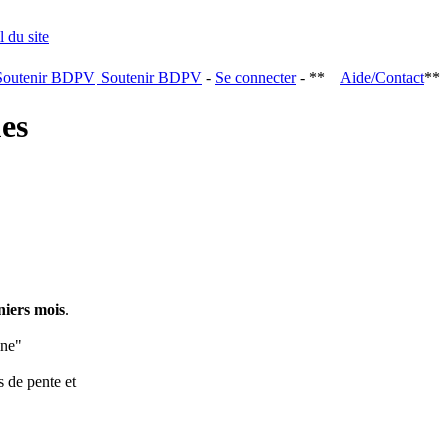
Soutenir BDPV
-
Se connecter
- **
Aide/Contact
**
ques
niers mois
.
ine"
s de pente et