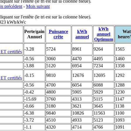
uant sur l'entête (le tri est sur la colonne bleue).
s précédent
-
Mois suivant
uant sur l'entête (le tri est sur la colonne bleue).
: 923 kWh/kWc
kWh
Perte/gain
Puissance
kWh
Wat
annuel
Annuel
crête
annuel
heure
Optimum
-3.28
5724
8961
9264
1565
-0.56
3060
4470
4495
1460
-3.88
5120
6954
7234
1358
-0.15
9810
12676
12695
1292
-0.56
4700
6054
6088
1288
-0.42
4800
5905
5929
1230
-15.69
3760
4313
5115
1147
-0.66
3180
3621
3645
1138
-6.38
9840
10826
11563
1100
-3.72
4510
4933
5123
1093
-1.1
4320
4714
4766
1091