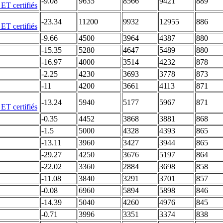
-9.08
9635
8566
9421
889
-23.34
11200
9932
12955
886
-9.66
4500
3964
4387
880
-15.35
5280
4647
5489
880
-16.97
4000
3514
4232
878
-2.25
4230
3693
3778
873
-11
4200
3661
4113
871
-13.24
5940
5177
5967
871
-0.35
4452
3868
3881
868
-1.5
5000
4328
4393
865
-13.11
3960
3427
3944
865
-29.27
4250
3676
5197
864
-22.02
3360
2884
3698
858
-11.08
3840
3291
3701
857
-0.08
6960
5894
5898
846
-14.39
5040
4260
4976
845
-0.71
3996
3351
3374
838