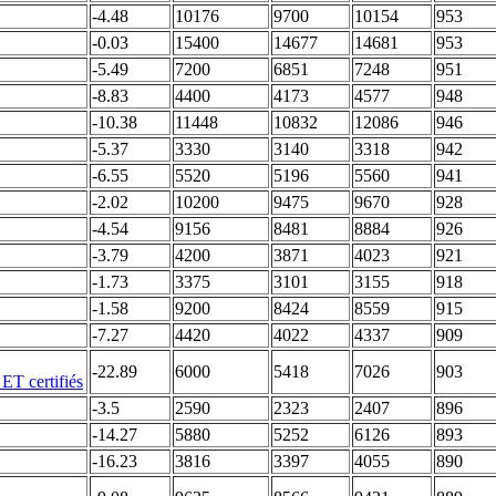
-4.48
10176
9700
10154
953
-0.03
15400
14677
14681
953
-5.49
7200
6851
7248
951
-8.83
4400
4173
4577
948
-10.38
11448
10832
12086
946
-5.37
3330
3140
3318
942
-6.55
5520
5196
5560
941
-2.02
10200
9475
9670
928
-4.54
9156
8481
8884
926
-3.79
4200
3871
4023
921
-1.73
3375
3101
3155
918
-1.58
9200
8424
8559
915
-7.27
4420
4022
4337
909
-22.89
6000
5418
7026
903
-3.5
2590
2323
2407
896
-14.27
5880
5252
6126
893
-16.23
3816
3397
4055
890