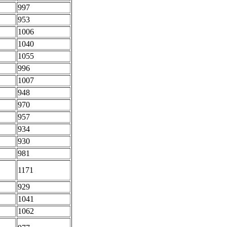
997
953
1006
1040
1055
996
1007
948
970
957
934
930
981
1171
929
1041
1062