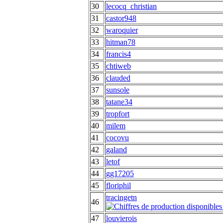
30
lecocq_christian
31
castor948
32
waroquier
33
hitman78
34
francis4
35
chtiweb
36
clauded
37
sunsole
38
tatane34
39
tropfort
40
milem
41
cocovu
42
galand
43
letof
44
gg17205
45
floriphil
tracingetn
46
47
louvierois