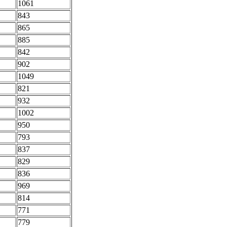
1061
843
865
885
842
902
1049
821
932
1002
950
793
837
829
836
969
814
771
779