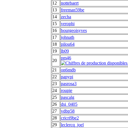
12
nottebaert
13
freeman59be
14
zecha
15
verophi
16
bourgeoisyves
17
johnath
18
pilou64
19
lb09
pm46
20
21
on6mdb
22
papypi
23
pasrosa3
24
roupie
25
pascalg
26
dsi_0405
27
vdbp58
28
cricri9be2
29
leclercq_joel