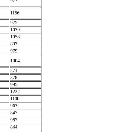
977
1156
975
1039
1058
893
979
1004
871
878
995
1222
1100
963
847
987
844