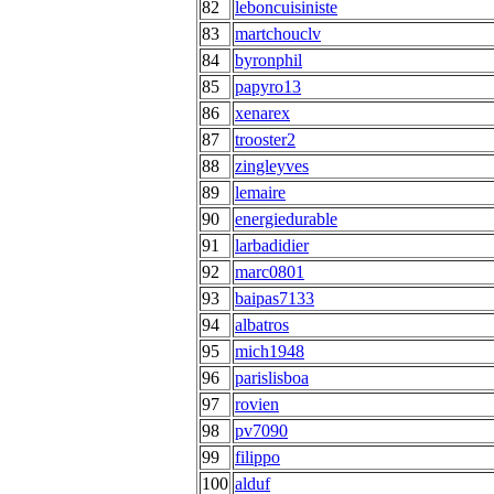
82
leboncuisiniste
83
martchouclv
84
byronphil
85
papyro13
86
xenarex
87
trooster2
88
zingleyves
89
lemaire
90
energiedurable
91
larbadidier
92
marc0801
93
baipas7133
94
albatros
95
mich1948
96
parislisboa
97
rovien
98
pv7090
99
filippo
100
alduf