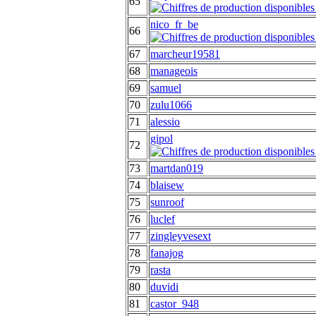
65
nico_fr_be
66
67
marcheur19581
68
manageois
69
samuel
70
zulu1066
71
alessio
gipol
72
73
martdan019
74
blaisew
75
sunroof
76
luclef
77
zingleyvesext
78
fanajog
79
rasta
80
duvidi
81
castor_948