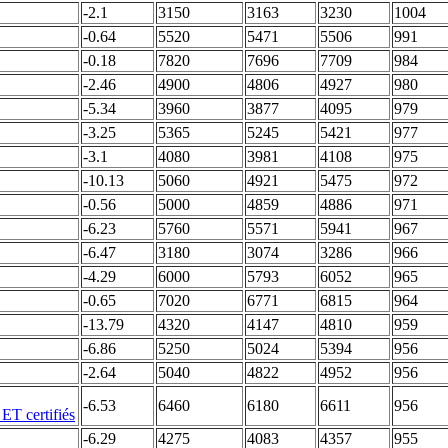
-2.1
3150
3163
3230
1004
-0.64
5520
5471
5506
991
-0.18
7820
7696
7709
984
-2.46
4900
4806
4927
980
-5.34
3960
3877
4095
979
-3.25
5365
5245
5421
977
-3.1
4080
3981
4108
975
-10.13
5060
4921
5475
972
-0.56
5000
4859
4886
971
-6.23
5760
5571
5941
967
-6.47
3180
3074
3286
966
-4.29
6000
5793
6052
965
-0.65
7020
6771
6815
964
-13.79
4320
4147
4810
959
-6.86
5250
5024
5394
956
-2.64
5040
4822
4952
956
-6.53
6460
6180
6611
956
-6.29
4275
4083
4357
955