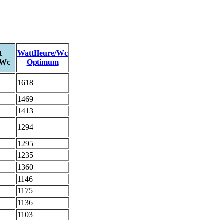
t
WattHeure/Wc
/Wc
Optimum
1618
1469
1413
1294
1295
1235
1360
1146
1175
1136
1103