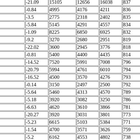
-21.09
15105
12656
16038
837
-0.84
4995
4176
4211
836
-3.5
2775
2318
2402
835
-5.84
5145
4291
4557
834
-1.09
8225
6850
6925
832
-9.2
3270
2680
2951
819
-22.02
3600
2945
3776
818
-0.81
5400
4400
4435
814
-14.52
7520
5991
7008
796
-20.79
5994
4761
6010
794
-16.52
4500
3570
4276
793
-0.14
3150
2497
2500
792
-5.64
5460
4313
4570
789
-5.18
3920
3082
3250
786
-6.63
4620
3610
3866
781
-20.27
3920
3031
3801
773
-5.23
6615
5103
5384
771
-1.54
4700
3571
3626
759
-5.2
6162
4553
4802
738