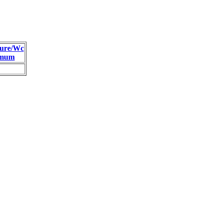
ure/Wc
imum