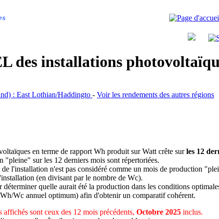
es
 des installations photovoltaï
tland) : East Lothian/Haddingto
-
Voir les rendements des autres régions
ovoltaïques en terme de rapport Wh produit sur Watt crête sur
les 12 der
n "pleine" sur les 12 derniers mois sont répertoriées.
 de l'installation n'est pas considéré comme un mois de production "ple
 l'installation (en divisant par le nombre de Wc).
déterminer quelle aurait été la production dans les conditions optimale
 Wh/Wc annuel optimum) afin d'obtenir un comparatif cohérent.
 affichés sont ceux des 12 mois précédents,
Octobre 2025
inclus.