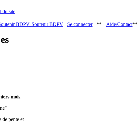
Soutenir BDPV
-
Se connecter
- **
Aide/Contact
**
ques
niers mois
.
ine"
s de pente et