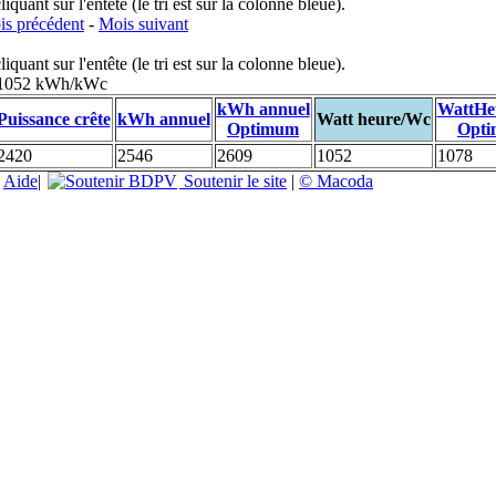
uant sur l'entête (le tri est sur la colonne bleue).
s précédent
-
Mois suivant
uant sur l'entête (le tri est sur la colonne bleue).
: 1052 kWh/kWc
kWh annuel
WattHe
Puissance crête
kWh annuel
Watt heure/Wc
Optimum
Opt
2420
2546
2609
1052
1078
|
Aide
|
Soutenir le site
|
© Macoda