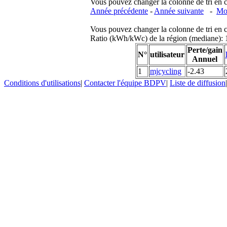
Vous pouvez changer la colonne de tri en cliq
Année précédente
-
Année suivante
-
Moi
Vous pouvez changer la colonne de tri en cliq
Ratio (kWh/kWc) de la région (mediane)
Perte/gain
N°
utilisateur
Annuel
1
mjcycling
-2.43
Conditions d'utilisations
|
Contacter l'équipe BDPV
|
Liste de diffusion