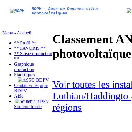
BDPV - Base de Données sites
Photovoltaïques
Menu - Accueil
Classement AN
** Profil **
** FAVORIS **
photovoltaïq
** Saisie production
**
Graphique
production
Statistiques
Voir toutes les inst
Contacter l'équipe
BDPV
Lothian/Haddingto
Aide
régions
Soutenir le site