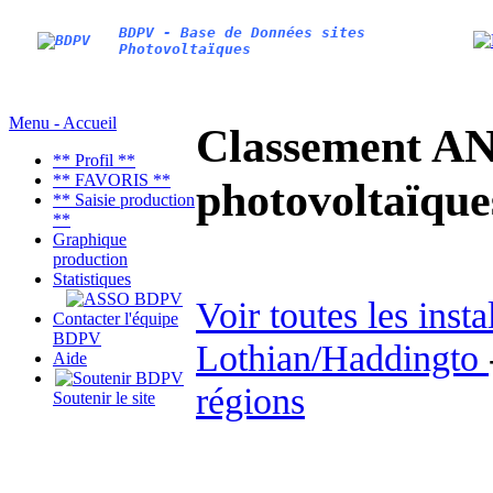
BDPV - Base de Données sites
Photovoltaïques
Menu - Accueil
Classement AN
** Profil **
** FAVORIS **
photovoltaïq
** Saisie production
**
Graphique
production
Statistiques
Voir toutes les inst
Contacter l'équipe
BDPV
Lothian/Haddingto
Aide
régions
Soutenir le site