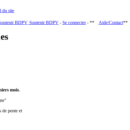
Soutenir BDPV
-
Se connecter
- **
Aide/Contact
**
ques
niers mois
.
ine"
s de pente et