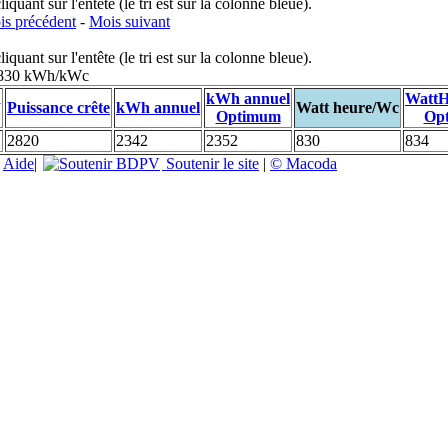
uant sur l'entête (le tri est sur la colonne bleue).
s précédent
-
Mois suivant
uant sur l'entête (le tri est sur la colonne bleue).
: 830 kWh/kWc
n
kWh annuel
WattH
Puissance crête
kWh annuel
Watt heure/Wc
Optimum
Op
2820
2342
2352
830
834
|
Aide
|
Soutenir le site
|
© Macoda