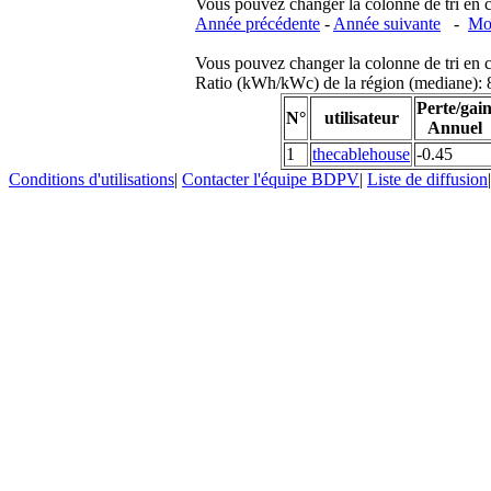
Vous pouvez changer la colonne de tri en cliq
Année précédente
-
Année suivante
-
Moi
Vous pouvez changer la colonne de tri en cliq
Ratio (kWh/kWc) de la région (mediane)
Perte/gai
N°
utilisateur
Annuel
1
thecablehouse
-0.45
Conditions d'utilisations
|
Contacter l'équipe BDPV
|
Liste de diffusion