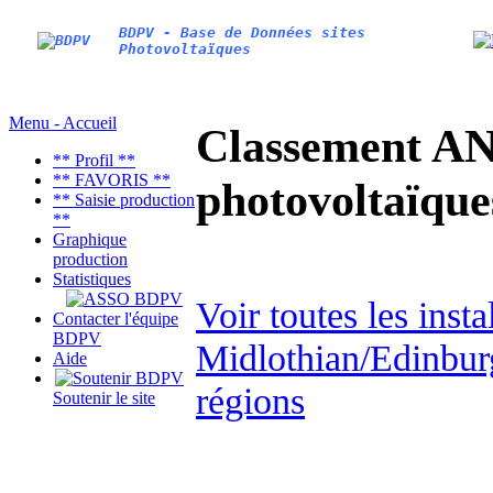
BDPV - Base de Données sites
Photovoltaïques
Menu - Accueil
Classement AN
** Profil **
** FAVORIS **
photovoltaïq
** Saisie production
**
Graphique
production
Statistiques
Voir toutes les inst
Contacter l'équipe
BDPV
Midlothian/Edinbu
Aide
régions
Soutenir le site