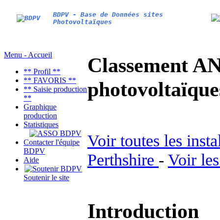
BDPV - Base de Données sites
Photovoltaïques
Menu - Accueil
Classement AN
** Profil **
** FAVORIS **
photovoltaïq
** Saisie production
**
Graphique
production
Statistiques
Voir toutes les inst
Contacter l'équipe
BDPV
Perthshire
-
Voir le
Aide
Soutenir le site
Introduction