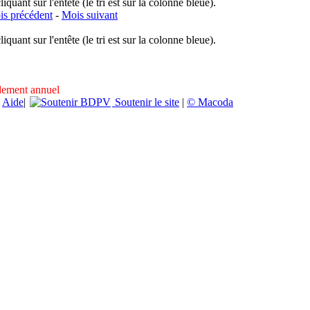
uant sur l'entête (le tri est sur la colonne bleue).
s précédent
-
Mois suivant
uant sur l'entête (le tri est sur la colonne bleue).
ndement annuel
|
Aide
|
Soutenir le site
|
© Macoda