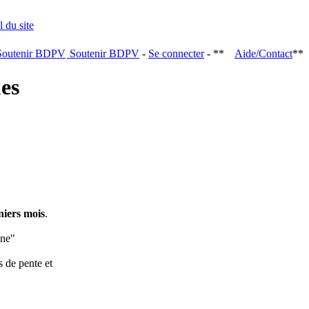
Soutenir BDPV
-
Se connecter
- **
Aide/Contact
**
ques
niers mois
.
ine"
s de pente et