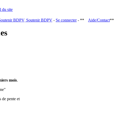
Soutenir BDPV
-
Se connecter
- **
Aide/Contact
**
ques
niers mois
.
ine"
s de pente et