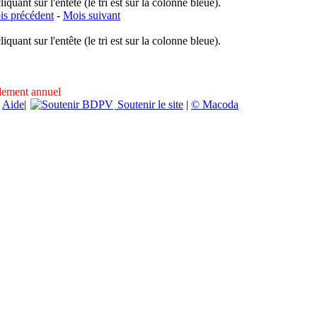
uant sur l'entête (le tri est sur la colonne bleue).
s précédent
-
Mois suivant
uant sur l'entête (le tri est sur la colonne bleue).
ndement annuel
|
Aide
|
Soutenir le site
|
© Macoda